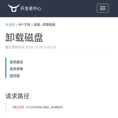
开发者中心
Toggle
navigation
云主机
>
API 文档
>
磁盘
>
卸载磁盘
卸载磁盘
最近更新时间: 2020-12-29 16:00:55
请求路径
请求参数
返回值
请求路径
/v1/vm/disk/:disk_id/attach
DELETE