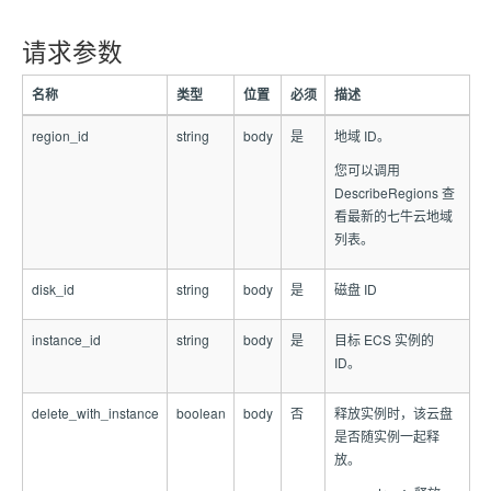
请求参数
名称
类型
位置
必须
描述
region_id
string
body
是
地域 ID。
您可以调用
DescribeRegions 查
看最新的七牛云地域
列表。
disk_id
string
body
是
磁盘 ID
instance_id
string
body
是
目标 ECS 实例的
ID。
delete_with_instance
boolean
body
否
释放实例时，该云盘
是否随实例一起释
放。