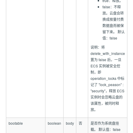
true：释放。
false：不释
放。云盘会转
换成按量付费
数据盘而被保
留下来。 默认
值：false
说明：将
delete_with_instance
置为 false 后，一旦
ECS 实例被安全控
制，即
operation_locks 中标
记了 "lock_peason" :
"security"，释放 ECS
实例时会忽略云盘的
该属性，被同时释
放。
bootable
boolean
body
否
是否作为系统盘挂
载。 默认值：false