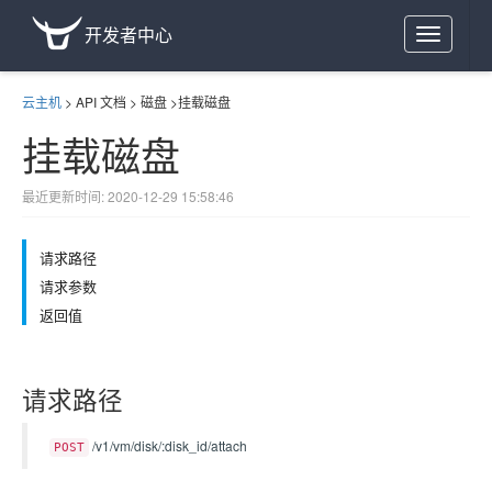
开发者中心
Toggle
navigation
云主机
>
API 文档
>
磁盘
>
挂载磁盘
挂载磁盘
最近更新时间: 2020-12-29 15:58:46
请求路径
请求参数
返回值
请求路径
/v1/vm/disk/:disk_id/attach
POST