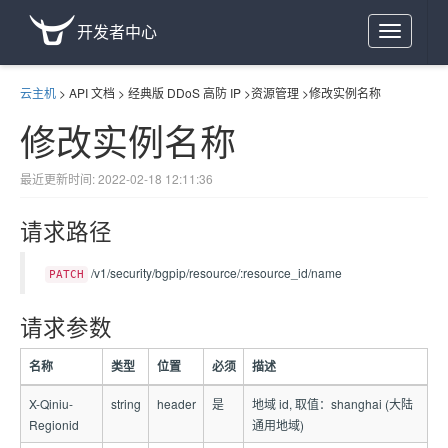
开发者中心
Toggle
navigation
云主机
>
API 文档
>
经典版 DDoS 高防 IP
>
资源管理
>
修改实例名称
修改实例名称
最近更新时间: 2022-02-18 12:11:36
请求路径
/v1/security/bgpip/resource/:resource_id/name
PATCH
请求参数
名称
类型
位置
必须
描述
X-Qiniu-
string
header
是
地域 id, 取值：shanghai (大陆
Regionid
通用地域)