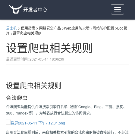
开发者中心
Toggle
navigation
云主机
>
使用指南
>
网络安全产品
>
Web应用防火墙
>
网站防护配置
>
Bot 管
理
>
设置爬虫相关规则
设置爬虫相关规则
最近更新时间: 2021-05-14 18:06:39
设置爬虫相关规则
合法爬虫
合法爬虫功能提供合法搜索引擎白名单（例如Google、Bing、百度、搜狗、
360、Yandex等），为域名放行合法爬虫的访问请求。
启用合法爬虫规则后，来自相关搜索引擎的合法爬虫IP将被直接放行，不经过