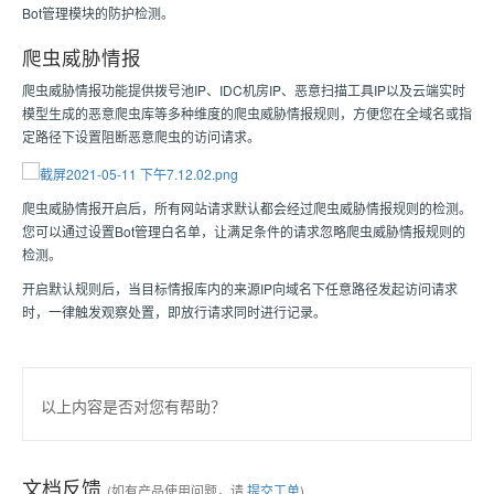
Bot管理模块的防护检测。
爬虫威胁情报
爬虫威胁情报功能提供拨号池IP、IDC机房IP、恶意扫描工具IP以及云端实时
模型生成的恶意爬虫库等多种维度的爬虫威胁情报规则，方便您在全域名或指
定路径下设置阻断恶意爬虫的访问请求。
爬虫威胁情报开启后，所有网站请求默认都会经过爬虫威胁情报规则的检测。
您可以通过设置Bot管理白名单，让满足条件的请求忽略爬虫威胁情报规则的
检测。
开启默认规则后，当目标情报库内的来源IP向域名下任意路径发起访问请求
时，一律触发观察处置，即放行请求同时进行记录。
以上内容是否对您有帮助？
文档反馈
(如有产品使用问题，请
提交工单
)