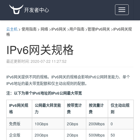
开发者中心
Toggle
navigation
云主机
>
使用指南
>
网络
>
IPv6网关
>
用户指南
>
管理IPv6网关
>
IPv6网关规
格
IPv6网关规格
最近更新时间: 2020-07-22 11:27:52
IPv6网关提供不同的规格。IPv6网关的规格会影响IPv6公网转发能力、单个
IPv6地址的最大带宽配额和仅主动出规则的配额。
注：以下为单个IPv6地址的IPv6公网最大带宽
IPv6网关规
公网最大转发能
按带宽计
按流量计
仅主动出规
格
力
费
费
则
免费版
10Gbps
2Gbps
200Mbps
0
企业版
20Gbps
2Gbps
500Mbps
50