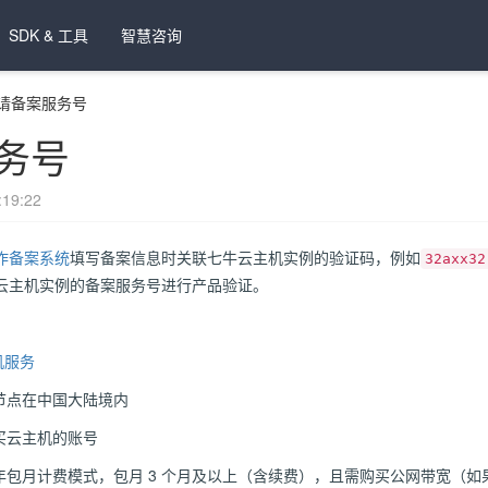
SDK & 工具
智慧咨询
请备案服务号
务号
19:22
作备案系统
填写备案信息时关联七牛云主机实例的验证码，例如
32axx32
云主机实例的备案服务号进行产品验证。
机服务
节点在中国大陆境内
买云主机的账号
包月计费模式，包月 3 个月及以上（含续费），且需购买公网带宽（如果