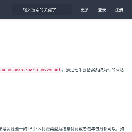
更多
登录
注册
。通过七牛云备案系统为你的网站
-a888-88e8-b9ec-008xxx888f
是资源池一的 IP 那么付费类型为按量付费或者包年包月都可以，如