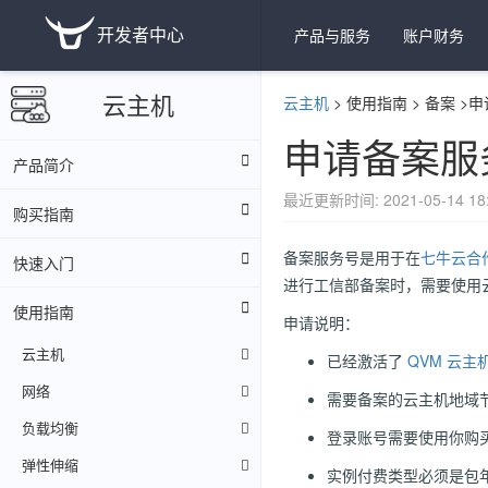
开发者中心
产品与服务
账户财务
云主机
云主机
>
使用指南
>
备案
>
申
申请备案服
产品简介
最近更新时间: 2021-05-14 18:
购买指南
备案服务号是用于在
七牛云合
快速入门
进行工信部备案时，需要使用
使用指南
申请说明：
云主机
已经激活了
QVM 云主
网络
需要备案的云主机地域
负载均衡
登录账号需要使用你购
弹性伸缩
实例付费类型必须是包年