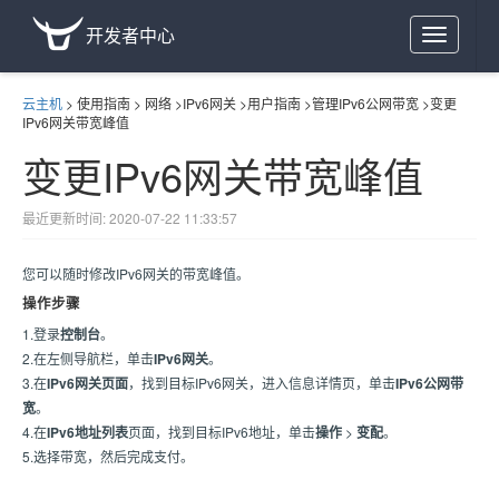
开发者中心
Toggle
navigation
云主机
>
使用指南
>
网络
>
IPv6网关
>
用户指南
>
管理IPv6公网带宽
>
变更
IPv6网关带宽峰值
变更IPv6网关带宽峰值
最近更新时间: 2020-07-22 11:33:57
您可以随时修改IPv6网关的带宽峰值。
操作步骤
1.登录
控制台
。
2.在左侧导航栏，单击
IPv6网关
。
3.在
IPv6网关页面
，找到目标IPv6网关，进入信息详情页，单击
IPv6公网带
宽
。
4.在
IPv6地址列表
页面，找到目标IPv6地址，单击
操作
>
变配
。
5.选择带宽，然后完成支付。