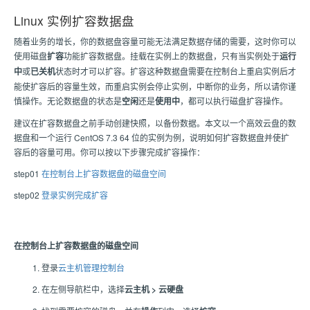
Linux 实例扩容数据盘
随着业务的增长，你的数据盘容量可能无法满足数据存储的需要，这时你可以
使用磁盘
扩容
功能扩容数据盘。挂载在实例上的数据盘，只有当实例处于
运行
中
或
已关机
状态时才可以扩容。扩容这种数据盘需要在控制台上重启实例后才
能使扩容后的容量生效，而重启实例会停止实例，中断你的业务，所以请你谨
慎操作。无论数据盘的状态是
空闲
还是
使用中
，都可以执行磁盘扩容操作。
建议在扩容数据盘之前手动创建快照，以备份数据。本文以一个高效云盘的数
据盘和一个运行 CentOS 7.3 64 位的实例为例，说明如何扩容数据盘并使扩
容后的容量可用。你可以按以下步骤完成扩容操作：
step01
在控制台上扩容数据盘的磁盘空间
step02
登录实例完成扩容
在控制台上扩容数据盘的磁盘空间
登录
云主机管理控制台
在左侧导航栏中，选择
云主机 > 云硬盘