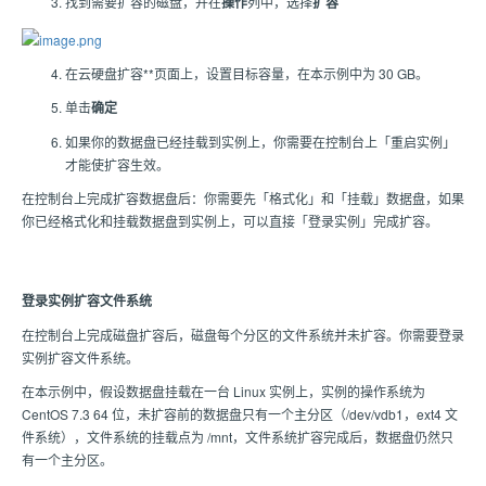
找到需要扩容的磁盘，并在
操作
列中，选择
扩容
在云硬盘扩容**页面上，设置目标容量，在本示例中为 30 GB。
单击
确定
如果你的数据盘已经挂载到实例上，你需要在控制台上「重启实例」
才能使扩容生效。
在控制台上完成扩容数据盘后：你需要先「格式化」和「挂载」数据盘，如果
你已经格式化和挂载数据盘到实例上，可以直接「登录实例」完成扩容。
登录实例扩容文件系统
在控制台上完成磁盘扩容后，磁盘每个分区的文件系统并未扩容。你需要登录
实例扩容文件系统。
在本示例中，假设数据盘挂载在一台 Linux 实例上，实例的操作系统为
CentOS 7.3 64 位，未扩容前的数据盘只有一个主分区（/dev/vdb1，ext4 文
件系统），文件系统的挂载点为 /mnt，文件系统扩容完成后，数据盘仍然只
有一个主分区。