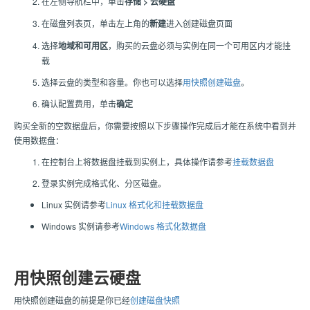
在左侧导航栏中，单击
存储 > 云硬盘
在磁盘列表页，单击左上角的
新建
进入创建磁盘页面
选择
地域和可用区
，购买的云盘必须与实例在同一个可用区内才能挂
载
选择云盘的类型和容量。你也可以选择
用快照创建磁盘
。
确认配置费用，单击
确定
购买全新的空数据盘后，你需要按照以下步骤操作完成后才能在系统中看到并
使用数据盘：
在控制台上将数据盘挂载到实例上，具体操作请参考
挂载数据盘
登录实例完成格式化、分区磁盘。
Linux 实例请参考
Linux 格式化和挂载数据盘
Windows 实例请参考
Windows 格式化数据盘
用快照创建云硬盘
用快照创建磁盘的前提是你已经
创建磁盘快照