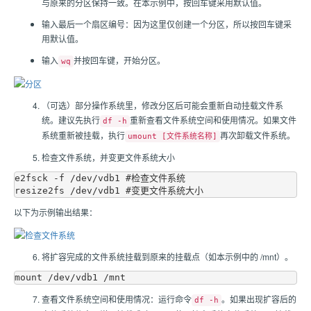
与原来的分区保持一致。在本示例中，按回车键采用默认值。
输入最后一个扇区编号：因为这里仅创建一个分区，所以按回车键采
用默认值。
输入
并按回车键，开始分区。
wq
（可选）部分操作系统里，修改分区后可能会重新自动挂载文件系
统。建议先执行
重新查看文件系统空间和使用情况。如果文件
df -h
系统重新被挂载，执行
再次卸载文件系统。
umount [文件系统名称]
检查文件系统，并变更文件系统大小
e2fsck -f /dev/vdb1 #检查文件系统

以下为示例输出结果：
将扩容完成的文件系统挂载到原来的挂载点（如本示例中的 /mnt）。
查看文件系统空间和使用情况：运行命令
。如果出现扩容后的
df -h