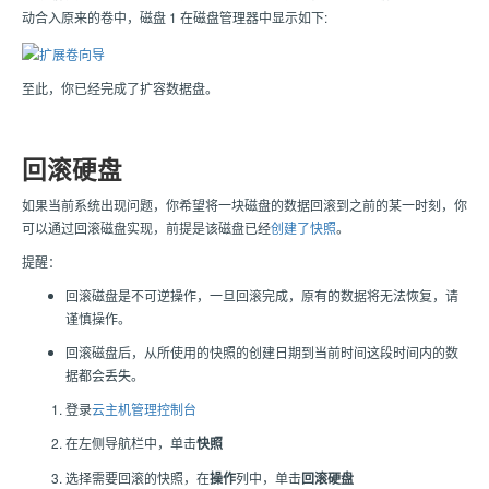
动合入原来的卷中，磁盘 1 在磁盘管理器中显示如下:
至此，你已经完成了扩容数据盘。
回滚硬盘
如果当前系统出现问题，你希望将一块磁盘的数据回滚到之前的某一时刻，你
可以通过回滚磁盘实现，前提是该磁盘已经
创建了快照
。
提醒：
回滚磁盘是不可逆操作，一旦回滚完成，原有的数据将无法恢复，请
谨慎操作。
回滚磁盘后，从所使用的快照的创建日期到当前时间这段时间内的数
据都会丢失。
登录
云主机管理控制台
在左侧导航栏中，单击
快照
选择需要回滚的快照，在
操作
列中，单击
回滚硬盘