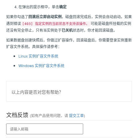
在弹出的提示框中，单击
确定
如果你勾选了
回滚后立即启动实例
，磁盘回滚完成后，实例会自动启动。如果
遇到错误
可能是磁盘所挂载的实例
[403] 指定实例的当前状态不支持该操作。
还没有完全停止，只有当实例处于
已关机
状态时，你才能回滚磁盘。
如果数据盘创建快照后，你做过扩容操作，回滚磁盘后，你需要登录实例重新
扩容文件系统。具体操作请参考：
Linux 实例扩容文件系统
Windows 实例扩容文件系统
以上内容是否对您有帮助？
文档反馈
(如有产品使用问题，请
提交工单
)