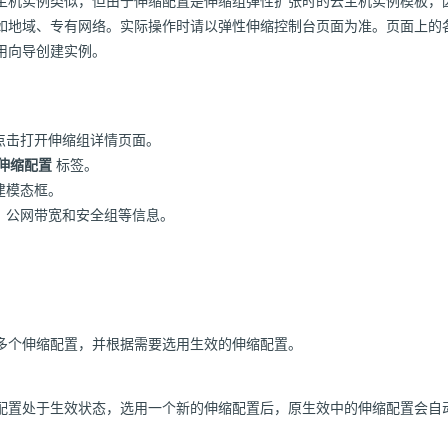
主机实例类似，但由于伸缩配置是伸缩组弹性扩张时的云主机实例模板，
如地域、专有网络。实际操作时请以弹性伸缩控制台页面为准。页面上的
用向导创建实例。
点击打开伸缩组详情页面。
伸缩配置
标签。
建模态框。
、公网带宽和安全组等信息。
多个伸缩配置，并根据需要选用生效的伸缩配置。
配置处于生效状态，选用一个新的伸缩配置后，原生效中的伸缩配置会自