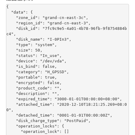
{

  "data": {

    "zone_id": "grand-cn-east-3c",

    "region_id": "grand-cn-east-3",

    "disk_id": "7fc9c9e5-4a01-4b78-96fb-9f8754884b
c4",

    "disk_name": "I-0PIn3",

    "type": "system",

    "size": 50,

    "status": "In_use",

    "device": "/dev/vda",

    "is_bind": false,

    "category": "H_GPSSD",

    "portable": true,

    "encrypted": false,

    "product_code": "",

    "description": "",

    "expired_time": "3000-01-01T00:00:00+08:00",

    "attached_time": "2020-12-10T18:21:25.269+08:0
0",

    "detached_time": "0001-01-01T00:00:00Z",

    "disk_charge_type": "PostPaid",

    "operation_locks": {

      "operation_lock": []
