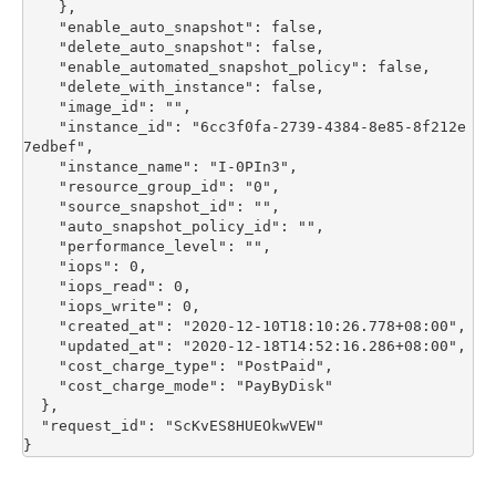
    },

    "enable_auto_snapshot": false,

    "delete_auto_snapshot": false,

    "enable_automated_snapshot_policy": false,

    "delete_with_instance": false,

    "image_id": "",

    "instance_id": "6cc3f0fa-2739-4384-8e85-8f212e
7edbef",

    "instance_name": "I-0PIn3",

    "resource_group_id": "0",

    "source_snapshot_id": "",

    "auto_snapshot_policy_id": "",

    "performance_level": "",

    "iops": 0,

    "iops_read": 0,

    "iops_write": 0,

    "created_at": "2020-12-10T18:10:26.778+08:00",

    "updated_at": "2020-12-18T14:52:16.286+08:00",

    "cost_charge_type": "PostPaid",

    "cost_charge_mode": "PayByDisk"

  },

  "request_id": "ScKvES8HUEOkwVEW"
