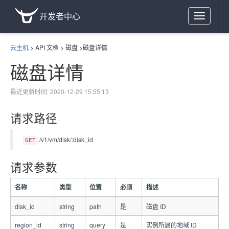
开发者中心
Toggle
navigation
云主机
>
API 文档
>
磁盘
>
磁盘详情
磁盘详情
最近更新时间: 2020-12-29 15:55:13
请求路径
/v1/vm/disk/:disk_id
GET
请求参数
名称
类型
位置
必须
描述
disk_id
string
path
是
磁盘 ID
region_id
string
query
是
实例所属的地域 ID