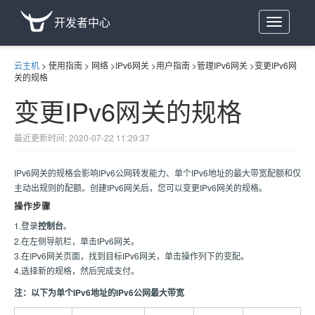
开发者中心
Toggle
navigation
云主机
>
使用指南
>
网络
>
IPv6网关
>
用户指南
>
管理IPv6网关
>
变更IPv6网
关的规格
变更IPv6网关的规格
最近更新时间: 2020-07-22 11:29:37
IPv6网关的规格会影响IPv6公网转发能力、单个IPv6地址的最大带宽配额和仅
主动出规则的配额。创建IPv6网关后，您可以变更IPv6网关的规格。
操作步骤
1.登录
控制台
。
2.在左侧导航栏，单击IPv6网关。
3.在IPv6网关页面，找到目标IPv6网关，单击操作列下的变配。
4.选择新的规格，然后完成支付。
注：以下为单个IPv6地址的IPv6公网最大带宽