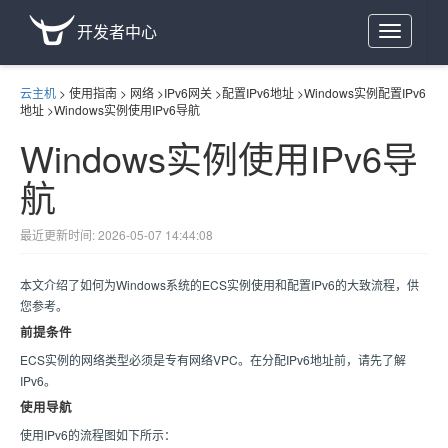
开发者中心
Toggle
navigation
云主机
>
使用指南
>
网络
>
IPv6网关
>
配置IPv6地址
>
Windows实例配置IPv6
地址
>
Windows实例使用IPv6导航
Windows实例使用IPv6导
航
最近更新时间: 2026-05-07 14:44:08
本文介绍了如何为Windows系统的ECS实例使用和配置IPv6的大致流程，供
您参考。
前提条件
ECS实例的网络类型必须是专有网络VPC。在分配IPv6地址前，请先了解
IPv6。
使用导航
使用IPv6的流程图如下所示：