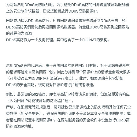
为网站启用DDoS高防服务时，为了避免DDoS高防的回源流量被源站服务器
上的安全软件误拦截，建议您设置放行DDoS高防回源IP。
网站成功接入DDoS高防后，所有网站访问请求将先流转到DDoS高防，经
DDoS高防实例清洗后再返回到源站服务器。流量经DDoS高防实例返回源站
的过程称为回源。
DDoS高防作为一个反向代理，其中包含了一个Full NAT的架构。
启用DDoS高防代理后，由于高防回源的IP段固定且有限，对于源站来说所有
的请求都是来自高防回源IP段，因此分摊到每个回源IP上的请求量会增大很多
（可能被误认为回源IP在对源站进行攻击）。此时，如果源站有其它防御
DDoS的安全策略，很可能对回源IP进行拦截或者限速。
例如，最常见的502错误，即表示高防IP转发请求到源站，但源站却没有响应
（因为回源IP可能被源站的防火墙拦截）。
所以，在配置完转发规则后，强烈建议您关闭源站上的防火墙和其他任何安全
类软件（如安全狗等），确保高防的回源IP不受源站本身安全策略的影响；或
者请在网站配置中找到回源IP，在源站服务器的安全软件中设置放行DDoS高
防的回源IP地址。