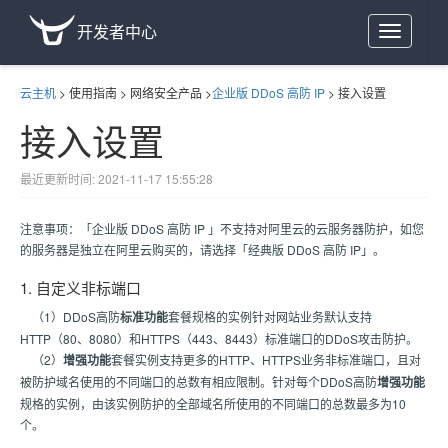
开发者中心
Toggle
navigation
云主机
>
使用指南
>
网络安全产品
>
企业版 DDoS 高防 IP
>
接入设置
接入设置
最近更新时间: 2021-11-17 15:55:28
注意事项：「企业版 DDoS 高防 IP 」不支持对阿里云的云服务器防护，如您
的服务器是独立在阿里云购买的，请选择「经典版 DDoS 高防 IP」。
1. 自定义非标端口
（1）DDoS高防
标准功能
套餐规格的实例针对网站业务默认支持
HTTP（80、8080）和HTTPS（443、8443）标准端口的DDoS攻击防护。
（2）
增强功能
套餐实例支持更多的HTTP、HTTPS业务非标准端口，且对
被防护域名使用的不同端口的总数有相应限制。针对每个DDoS高防
增强功能
规格的实例，由该实例防护的全部域名所使用的不同端口的总数最多为10
个。