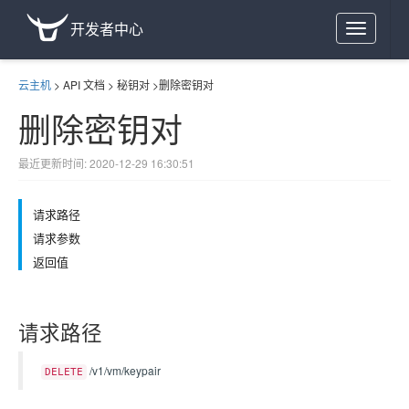
开发者中心
Toggle
navigation
云主机
>
API 文档
>
秘钥对
>
删除密钥对
删除密钥对
最近更新时间: 2020-12-29 16:30:51
请求路径
请求参数
返回值
请求路径
/v1/vm/keypair
DELETE