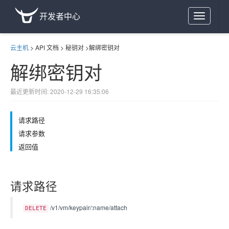
开发者中心
Toggle
navigation
云主机
>
API 文档
>
秘钥对
>
解绑密钥对
解绑密钥对
最近更新时间: 2020-12-29 16:35:06
请求路径
请求参数
返回值
请求路径
/v1/vm/keypair/:name/attach
DELETE