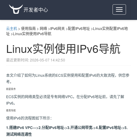
开发者中心
Toggle
navigation
云主机
>
使用指南
>
网络
>
IPv6网关
>
配置IPv6地址
>
Linux实例配置IPv6地
址
>
Linux实例使用IPv6导航
Linux实例使用IPv6导航
最近更新时间: 2026-05-07 14:42:50
本文介绍了如何为Linux系统的ECS实例使用和配置IPv6的大致流程，供您参
考。
前提条件
ECS实例的网络类型必须是专有网络VPC。在分配IPv6地址前，请先了解
IPv6。
使用导航
使用IPv6的流程图如下所示：
1.搭建IPv6 VPC—>2.分配IPv6地址->3.开通公网带宽->4.配置IPv6地址->5.
测试网络连通性