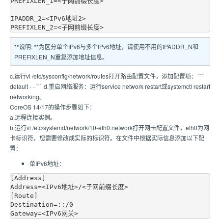
PREFIXLEN_1=<子网前缀长度>

IPADDR_2=<IPv6地址2>

**说明: **为区分单个IPv6与多个IPv6地址，请使用不用的IPADDR_N和
PREFIXLEN_N重复添加地址信息。
c.运行vi /etc/sysconfig/network/routes打开路由配置文件，添加配置项： ```
default
- - ``` d.重启网络服务：运行service network restart或systemctl restart
networking。
CoreOS 14/17的操作步骤如下：
a.远程连接实例。
b.运行vi /etc/systemd/network/10-eth0.network打开网卡配置文件，eth0为网
卡标识符，您需要修改成实际的标识符。在文件中根据实际信息添加以下配
置：
单IPv6地址：
[Address]

Address=<IPv6地址>/<子网前缀长度>

[Route]

Destination=::/0
