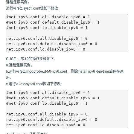
远程连接实例。
运行vi /etc/sysctl.conf做如下修改：
#net.ipv6.conf.all.disable_ipv6 = 1

#net.ipv6.conf.default.disable_ipv6 = 1

#net.ipv6.conf.lo.disable_ipv6 = 1

net.ipv6.conf.all.disable_ipv6 = 0

net.ipv6.conf.default.disable_ipv6 = 0

SUSE 11或12的操作步骤如下：
a.远程连接实例。
b.运行vi /etc/modprobe.d/50-ipv6.conf，删除install ipv6 /bin/true后保存退
出。
c.运行vi /etc/sysctl.conf做如下修改：
#net.ipv6.conf.all.disable_ipv6 = 1

#net.ipv6.conf.default.disable_ipv6 = 1

#net.ipv6.conf.lo.disable_ipv6 = 1

net.ipv6.conf.all.disable_ipv6 = 0

net.ipv6.conf.default.disable_ipv6 = 0
