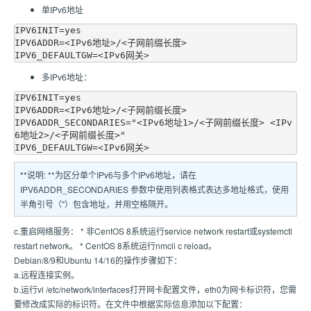
单IPv6地址
IPV6INIT=yes

IPV6ADDR=<IPv6地址>/<子网前缀长度>

多IPv6地址：
IPV6INIT=yes

IPV6ADDR=<IPv6地址>/<子网前缀长度>

IPV6ADDR_SECONDARIES="<IPv6地址1>/<子网前缀长度> <IPv
6地址2>/<子网前缀长度>"

**说明: **为区分单个IPv6与多个IPv6地址，请在
IPV6ADDR_SECONDARIES 参数中使用列表格式表达多地址格式，使用
半角引号（"）包含地址，并用空格隔开。
c.重启网络服务： * 非CentOS 8系统运行service network restart或systemctl
restart network。 * CentOS 8系统运行nmcli c reload。
Debian/8/9和Ubuntu 14/16的操作步骤如下：
a.远程连接实例。
b.运行vi /etc/network/interfaces打开网卡配置文件，eth0为网卡标识符，您需
要修改成实际的标识符。在文件中根据实际信息添加以下配置：