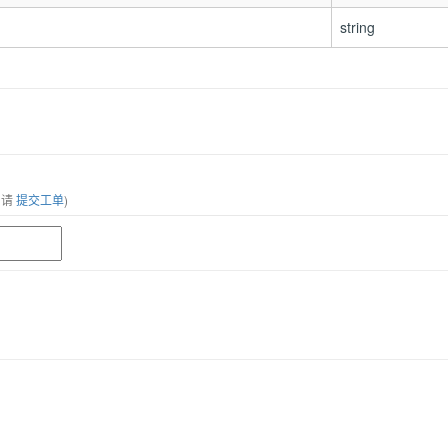
string
，请
提交工单
)