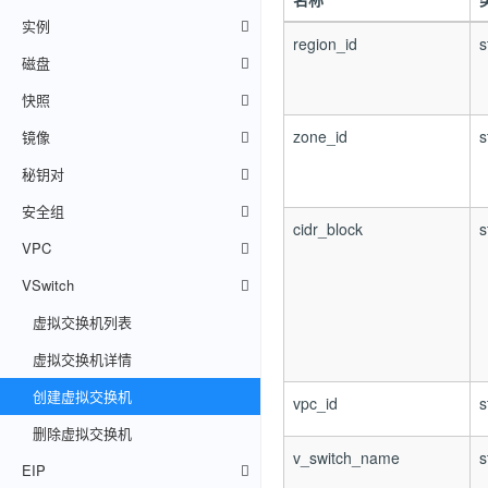
实例
region_id
s
磁盘
快照
zone_id
s
镜像
秘钥对
安全组
cidr_block
s
VPC
VSwitch
虚拟交换机列表
虚拟交换机详情
创建虚拟交换机
vpc_id
s
删除虚拟交换机
v_switch_name
s
EIP