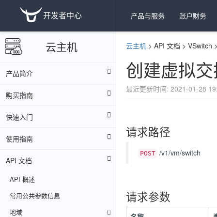
开发者中心
产品与服务
账户财务
云主机
云主机
>
API 文档
>
VSwitch
创建虚拟交
产品简介
最近更新时间: 2021-01-28 19:
购买指南
快速入门
请求路径
使用指南
/v1/vm/switch
POST
API 文档
API 概述
请求参数
常用公共参数信息
地域
名称