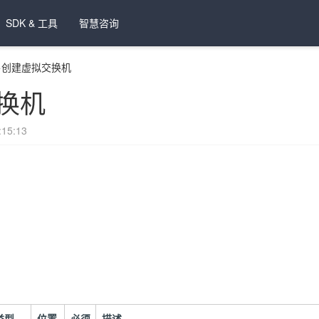
SDK & 工具
智慧咨询
>
创建虚拟交换机
换机
15:13
类型
位置
必须
描述