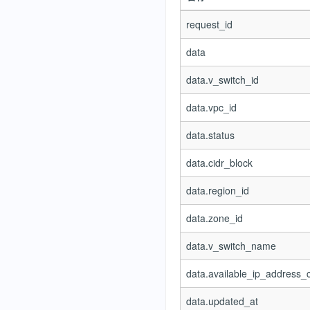
request_id
data
data.v_switch_id
data.vpc_id
data.status
data.cidr_block
data.region_id
data.zone_id
data.v_switch_name
data.available_ip_address_
data.updated_at