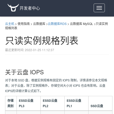
开发者中心
Toggle
navigation
云主机
>
使用指南
>
云数据库
>
云数据库RDS
>
云数据库 MySQL
>
只读实例
规格列表
只读实例规格列表
最近更新时间: 2022-01-25 11:12:37
关于云盘 IOPS
对于本地 SSD 盘，根据实例规格有固定的 IOPS 限制，详情请参见本文规格
表；对于云盘，除了实例规格外，存储空间大小对 IOPS 也会有影响。云盘
IOPS的详细计算公式如下。
存储
ESSD云盘
ESSD云盘
ESSD云盘
类别
PL3
PL2
PL1
SSD云盘