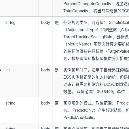
PercentChangeInCapacity
TotalCapacity： 将当前伸缩组
string
body
是
伸缩规则类型。可选值： SimpleSc
（AdjustmentType）和调整值（Adj
TargetTrackingScalingRu
（MetricName）项动态计算需
的指标值维持在目标值（TargetValue）
则，根据阈值和指标值提供分步扩展方式。 
p
int
body
是
实例预热时间，适用于目标追踪伸缩
ECS实例将正常的加入伸缩组，但是
动态计算需要扩缩容的ECS实例数
数量。 取值范围：0~86400，单位
string
body
否
预测规则的模式，取值范围： Predic
务。 PredictOnly：产生预测结
PredictAndScale。
string
body
否
预定义监控项，仅适用于目标追踪伸