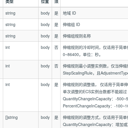
类型
位置
须
string
body
是
地域 ID
string
body
是
伸缩组 ID
string
body
是
伸缩组规则名称
int
body
否
伸缩规则的冷却时间，仅适用于简单
0~86400，单位：秒。
int
body
否
伸缩规则最小调整实例数，仅当伸缩规则类型
StepScalingRule，且AdjustmentT
int
body
是
伸缩规则的调整值， 仅适用于简单
单次调整的ECS实例台数都不能超过
QuantityChangeInCapacity：-500~
PercentChangeInCapacity：-100~1
[]string
body
是
伸缩规则的调整方式，仅适用于简单
QuantityChangeInCapacit