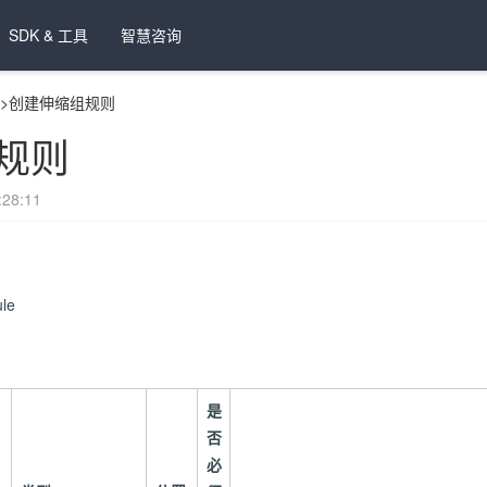
SDK & 工具
智慧咨询
>
创建伸缩组规则
规则
28:11
ule
是
否
必