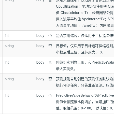
CpuUtilization：平均CPU使用率 C
值 ClassicInternetTx：经典网络
网入流量平均值 VpcInternetTx：V
入流量平均值 IntranetTx ：内网
int
body
否
是否禁用缩容，仅适用于目标追踪伸
string
body
否
目标值，仅适用于目标追踪伸缩规则，且此
小数点后三位，且必须大于 0。
int
body
否
伸缩组实例数上限，和PredictiveVa
最大实例数。
string
body
否
预测规则自动创建的预测任务默认均
执行预测任务，预先准备资源。取值范
int
body
否
PredictiveValueBehavior为Predict
测值会按照该比例增加，当增加后的
值。取值范围：0~100。 默认值：0