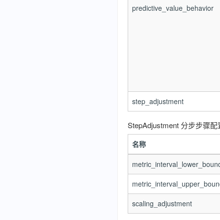
predictive_value_behavior
step_adjustment
StepAdjustment 分步步骤
名称
metric_interval_lower_boun
metric_interval_upper_boun
scaling_adjustment