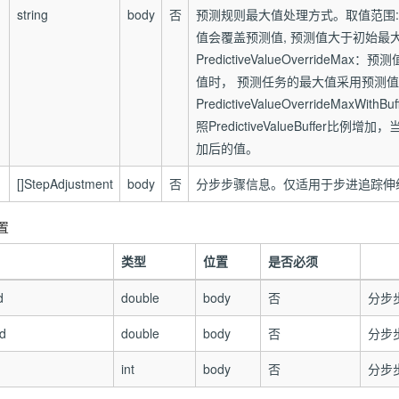
string
body
否
预测规则最大值处理方式。取值范围: MaxOv
值会覆盖预测值, 预测值大于初始最
PredictiveValueOverride
值时， 预测任务的最大值采用预测值
PredictiveValueOverrideMa
照PredictiveValueBuffe
加后的值。
[]StepAdjustment
body
否
分步步骤信息。仅适用于步进追踪伸
配置
类型
位置
是否必须
d
double
body
否
分步
d
double
body
否
分步
int
body
否
分步