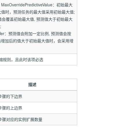
erridePredictiveValue：初始最大
大值时，预测任务的最大值采用初始最大值;
Max：预测值会覆盖初始最大值, 预测值大于初始最大
;
xWithBuffer：预测值会附加一定比例, 预测值会按
r比例增加，当增加后的值大于初始最大值时，会采用增
缩规则，且此时该项必选
描述
步骤的下边界
步骤的上边界
步骤对应的实例扩展数量