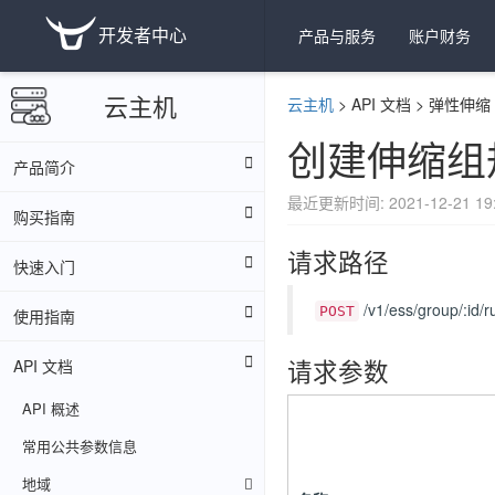
开发者中心
产品与服务
账户财务
云主机
云主机
>
API 文档
>
弹性伸缩
创建伸缩组
产品简介
最近更新时间: 2021-12-21 19:
购买指南
请求路径
快速入门
/v1/ess/group/:id/r
POST
使用指南
请求参数
API 文档
API 概述
常用公共参数信息
地域