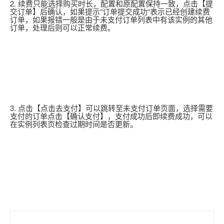
2. 续费只能选择购买时长，配置和原配置保持一致，点击【提
交订单】后确认，如果提示“订单提交成功“表示已经创建续费
订单，如果报错一般是由于未支付订单列表中有该实例的其他
订单，处理后则可以正常续费。
3. 点击【点击去支付】可以跳转至未支付订单页面，选择需要
支付的订单点击【确认支付】，支付成功后即续费成功，可以
在实例列表页检查过期时间是否更新。