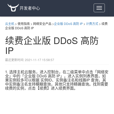
开发者中心
Toggle
navigation
云主机
>
使用指南
>
网络安全产品
>
企业版 DDoS 高防 IP
>
计费方式
>
续费
企业版 DDoS 高防 IP
续费企业版 DDoS 高防
IP
最近更新时间: 2021-11-17 15:58:57
1. 选择主机云服务，进入控制台，在二级菜单中点击「网络安
全」中的「企业版 DDoS 高防 IP」，进入实例列表界面，如
果实例较多可以根据 实例ID、实例备注名和线路IP 查询，其
中实例备注名支持模糊查询，其他只支持精确查询。找到需要
续费的实例，点击【续费】进入续费界面。