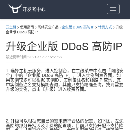
开发者中心
Toggle
navigation
云主机
>
使用指南
>
网络安全产品
>
企业版 DDoS 高防 IP
>
计费方式
>
升级
企业版 DDoS 高防IP
升级企业版 DDoS 高防IP
最近更新时间: 2021-11-17 15:51:56
1. 选择主机云服务，进入控制台，在二级菜单中点击「网络安
全」中的「企业版 DDoS 高防 IP」，进入实例列表界面，如
果实例较多可以根据 实例ID、实例备注名和线路IP 查询，其
中实例备注名支持模糊查询，其他只支持精确查询。找到需要
升级的实例，点击【升级】进入续费界面。
2. 升级可以根据您自己的需求选择合适的配置，如下图，左边
画圈的部分是指涉及计费的配置项，目前只支持升配不支持降
配。点击【提交订单】后确认，会弹出配置确认框，请确定无