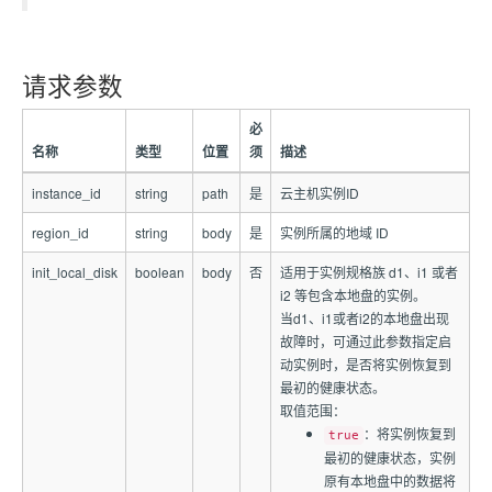
请求参数
必
名称
类型
位置
须
描述
instance_id
string
path
是
云主机实例ID
region_id
string
body
是
实例所属的地域 ID
init_local_disk
boolean
body
否
适用于实例规格族 d1、i1 或者
i2 等包含本地盘的实例。
当d1、i1或者i2的本地盘出现
故障时，可通过此参数指定启
动实例时，是否将实例恢复到
最初的健康状态。
取值范围：
：将实例恢复到
true
最初的健康状态，实例
原有本地盘中的数据将