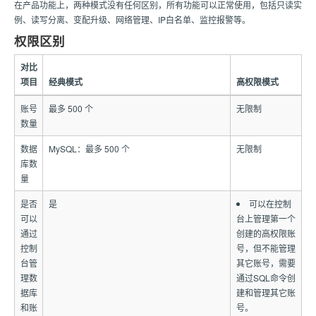
在产品功能上，两种模式没有任何区别，所有功能可以正常使用，包括只读实
例、读写分离、变配升级、网络管理、IP白名单、监控报警等。
权限区别
对比
项目
经典模式
高权限模式
账号
最多 500 个
无限制
数量
数据
MySQL：最多 500 个
无限制
库数
量
是否
是
可以在控制
可以
台上管理第一个
通过
创建的高权限账
控制
号，但不能管理
台管
其它账号，需要
理数
通过SQL命令创
据库
建和管理其它账
和账
号。