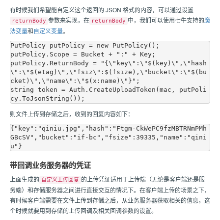
有时候我们希望能自定义这个返回的 JSON 格式的内容，可以通过设置
参数来实现，在
中，我们可以使用
七牛
支持的
魔
returnBody
returnBody
法变量
和
自定义变量
。
PutPolicy putPolicy = new PutPolicy();

putPolicy.Scope = Bucket + ":" + Key;

putPolicy.ReturnBody = "{\"key\":\"$(key)\",\"hash
\":\"$(etag)\",\"fsiz\":$(fsize),\"bucket\":\"$(bu
cket)\",\"name\":\"$(x:name)\"}";

string token = Auth.CreateUploadToken(mac, putPoli
则文件上传到存储之后，收到的回复内容如下：
{"key":"qiniu.jpg","hash":"Ftgm-CkWePC9fzMBTRNmPMh
GBcSV","bucket":"if-bc","fsize":39335,"name":"qini
带回调业务服务器的凭证
上面生成的
的上传凭证适用于上传端（无论是客户端还是服
自定义上传回复
务端）和存储服务器之间进行直接交互的情况下。在客户端上传的场景之下，
有时候客户端需要在文件上传到存储之后，从业务服务器获取相关的信息，这
个时候就要用到存储的上传回调及相关回调参数的设置。