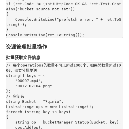
if (ret.Code != (int)HttpCode.OK && !ret.Text.Cont
ains("bucket source not set"))

{

    Console.WriteLine("prefetch error: " + ret.ToS
tring());

}

资源管理批量操作
批量获取文件信息
// 每个operations的数量不可以超过1000个，如果总数量超过10
00，需要分批发送

string[] keys = {

    "00007.mp4",

    "0072102104.png"

};

// 空间名

string Bucket = "7qiniu";

List<string> ops = new List<string>();

foreach (string key in keys)

{

    string op = bucketManager.StatOp(Bucket, key);

    ops.Add(op);
