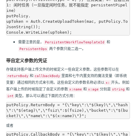
1: 闲时任务（一旦指定闲时任务，就不能指定 persistentPipel
ine）

putPolicy.

upToken = Auth.CreateUploadToken(mac, putPolicy.To
JsonString());

需要注意的是，
和
PersistentWorkflowTemplateId
两个参数只能二选一。
PersistentOps
带自定义参数的凭证
存储支持客户端上传文件的时候定义一些自定义参数，这些参数可以在
和
里面和
七牛
内置支持的魔法变量（即系统
returnBody
callbackBody
变量）通过相同的方式来引用。这些自定义的参数名称必须以
开头。例如
x:
客户端上传的时候指定了自定义的参数
和
分别是
和
x:name
x:age
string
类型。那么可以通过下面的方式引用：
int
putPolicy.ReturnBody = "{\"key\":\"$(key)\",\"hash
\":\"$(etag)\",\"fsiz\":$(fsize),\"bucket\":\"$(bu
或者
putPolicy.CallbackBody = "{\"key\":\"$(key)\",\"ha