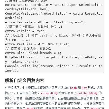
//设置断点续传进度记录文件

extra.ResumeRecordFile = ResumeHelper.GetDefaultRe
cordKey(filePath, key);

Console.WriteLine("record file:" + extra.ResumeRec
ordFile);

extra.ResumeRecordFile = "test.progress";

//指定分片上传版本，默认分片上传 v1

extra.Version = "v2";

// 分片上传 v2 指定 part 大小，默认大小为4MB 分片大小范围
为1 MB - 1 GB

extra.PartSize = 4 * 1024 * 1024;

// 指定分片并发大小，默认为1

extra.BlockUploadThreads = 4;

HttpResult result = target.UploadFile(filePath, ke
y, token, extra);

Console.WriteLine("resume upload: " + result.ToStr
解析自定义回复内容
有些情况下，
七牛
返回给上传端的内容不是默认的
和
形式，这种
hash
key
情况下，可能出现在自定义
或者自定义了
的
returnBody
callbackBody
情况下，前者一般是服务端直传的场景，而后者则是接受上传回调的场景，这
两种场景之下，都涉及到需要将自定义的回复进行内容解析，一般建议在交互
过程中，都采用
的方式，这样处理起来方法比较一致，而且
的方
JSON
JSON