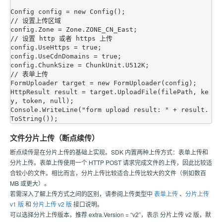
Config config = new Config();

// 设置上传区域

config.Zone = Zone.ZONE_CN_East;

// 设置 http 或者 https 上传

config.UseHttps = true;

config.UseCdnDomains = true;

config.ChunkSize = ChunkUnit.U512K;

// 表单上传

FormUploader target = new FormUploader(config);

HttpResult result = target.UploadFile(filePath, ke
y, token, null);

Console.WriteLine("form upload result: " + result.
文件分片上传（断点续传）
断点续传是在分片上传的基础上实现。SDK 内置两种上传方式：表单上传和
分片上传。表单上传使用一个 HTTP POST 请求完成文件的上传，因此比较适
合较小的文件。相比而言，分片上传比较适合上传比较大的文件（例如数百
MB 或更大）。
若需深入了解上传方式之间的区别，请参阅上传类型中
表单上传
、
分片上传
v1 版
和
分片上传 v2 版
接口说明。
可以选择分片上传版本，推荐 extra.Version = “v2”，表示 分片上传 v2 版，默