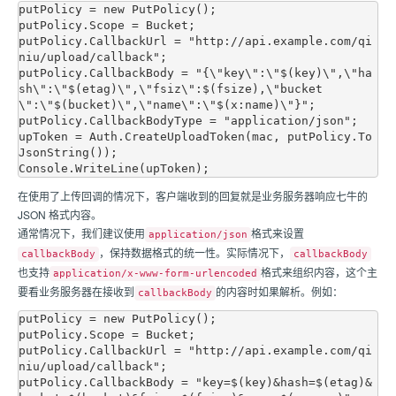
putPolicy = new PutPolicy();

putPolicy.Scope = Bucket;

putPolicy.CallbackUrl = "http://api.example.com/qi
niu/upload/callback";

putPolicy.CallbackBody = "{\"key\":\"$(key)\",\"ha
sh\":\"$(etag)\",\"fsiz\":$(fsize),\"bucket
\":\"$(bucket)\",\"name\":\"$(x:name)\"}";

putPolicy.CallbackBodyType = "application/json";

upToken = Auth.CreateUploadToken(mac, putPolicy.To
JsonString());

在使用了上传回调的情况下，客户端收到的回复就是业务服务器响应
七牛
的
JSON 格式内容。
通常情况下，我们建议使用
格式来设置
application/json
，保持数据格式的统一性。实际情况下，
callbackBody
callbackBody
也支持
格式来组织内容，这个主
application/x-www-form-urlencoded
要看业务服务器在接收到
的内容时如果解析。例如：
callbackBody
putPolicy = new PutPolicy();

putPolicy.Scope = Bucket;

putPolicy.CallbackUrl = "http://api.example.com/qi
niu/upload/callback";

putPolicy.CallbackBody = "key=$(key)&hash=$(etag)&