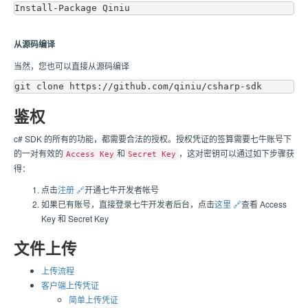
从源码编译
当然，您也可以直接从源码编译
鉴权
c# SDK 的所有的功能，都需要合法的授权。授权凭证的签算需要
七牛
账号下
的一对有效的
和
，这对密钥可以通过如下步骤获
Access Key
Secret Key
得：
点击
注册 🔗
开通
七牛
开发者帐号
如果已有账号，直接登录
七牛
开发者后台，
点击
这里 🔗
查看 Access
Key 和 Secret Key
文件上传
上传流程
客户端上传凭证
简单上传凭证