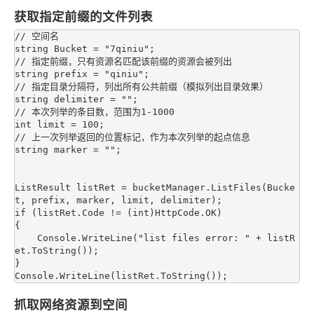
获取指定前缀的文件列表
// 空间名

string Bucket = "7qiniu";

// 指定前缀，只有资源名匹配该前缀的资源会被列出

string prefix = "qiniu";

// 指定目录分隔符，列出所有公共前缀（模拟列出目录效果）

string delimiter = "";

// 本次列举的条目数，范围为1-1000

int limit = 100;

// 上一次列举返回的位置标记，作为本次列举的起点信息

string marker = "";

ListResult listRet = bucketManager.ListFiles(Bucke
t, prefix, marker, limit, delimiter);

if (listRet.Code != (int)HttpCode.OK)

{

    Console.WriteLine("list files error: " + listR
et.ToString());

}

抓取网络资源到空间