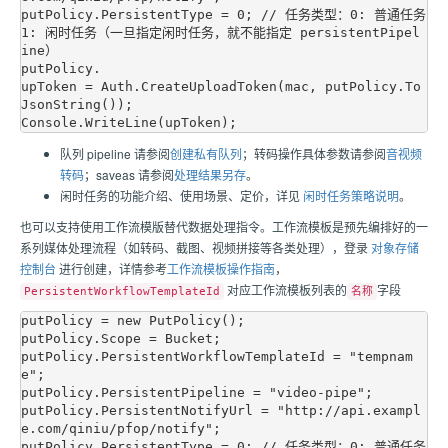
putPolicy.PersistentType = 0; // 任务类型：0: 普通任务 
1: 闲时任务（一旦指定闲时任务，就不能指定 persistentPipel
ine）

putPolicy.

upToken = Auth.CreateUploadToken(mac, putPolicy.To
JsonString());

队列 pipeline 请参阅
创建私有队列
；转码操作具体参数请参阅
音视频
转码
；saveas 请参阅
处理结果另存
。
闲时任务的功能介绍、使用场景、定价，详见
闲时任务策略说明
。
也可以支持使用工作流模版替代数据处理指令。工作流模板是预先编排好的一
系列媒体处理流程（如转码、截图、视频拼接等各类处理），登录
对象存储
控制台
进行创建，详情参考
工作流模板操作指南
，
对应工作流模板列表的
字段
PersistentWorkflowTemplateId
名称
putPolicy = new PutPolicy();

putPolicy.Scope = Bucket;

putPolicy.PersistentWorkflowTemplateId = "tempnam
e";

putPolicy.PersistentPipeline = "video-pipe";

putPolicy.PersistentNotifyUrl = "http://api.exampl
e.com/qiniu/pfop/notify";

putPolicy.PersistentType = 0; // 任务类型：0: 普通任务 