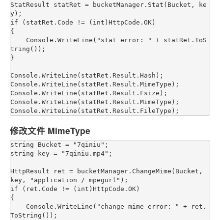
StatResult statRet = bucketManager.Stat(Bucket, ke
y);

if (statRet.Code != (int)HttpCode.OK)

{

    Console.WriteLine("stat error: " + statRet.ToS
tring());

}

Console.WriteLine(statRet.Result.Hash);

Console.WriteLine(statRet.Result.MimeType);

Console.WriteLine(statRet.Result.Fsize);

Console.WriteLine(statRet.Result.MimeType);

修改文件 MimeType
string Bucket = "7qiniu";

string key = "7qiniu.mp4";

HttpResult ret = bucketManager.ChangeMime(Bucket, 
key, "application / mpegurl");

if (ret.Code != (int)HttpCode.OK)

{

    Console.WriteLine("change mime error: " + ret.
ToString());
