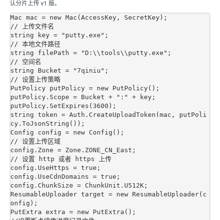
认分片上传 v1 版。
Mac mac = new Mac(AccessKey, SecretKey);

// 上传文件名

string key = "putty.exe";

// 本地文件路径

string filePath = "D:\\tools\\putty.exe";

// 空间名

string Bucket = "7qiniu";

// 设置上传策略

PutPolicy putPolicy = new PutPolicy();

putPolicy.Scope = Bucket + ":" + key;

putPolicy.SetExpires(3600);

string token = Auth.CreateUploadToken(mac, putPoli
cy.ToJsonString());

Config config = new Config();

// 设置上传区域

config.Zone = Zone.ZONE_CN_East;

// 设置 http 或者 https 上传

config.UseHttps = true;

config.UseCdnDomains = true;

config.ChunkSize = ChunkUnit.U512K;

ResumableUploader target = new ResumableUploader(c
onfig);

PutExtra extra = new PutExtra();
