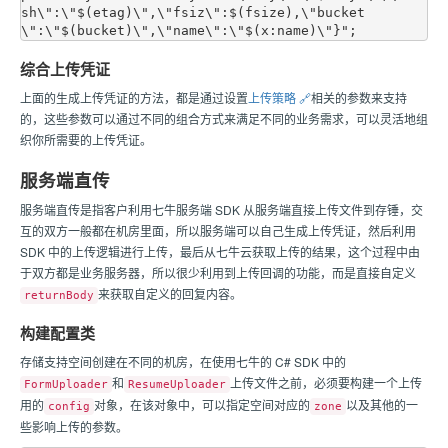
sh\":\"$(etag)\",\"fsiz\":$(fsize),\"bucket
综合上传凭证
上面的生成上传凭证的方法，都是通过设置
上传策略 🔗
相关的参数来支持
的，这些参数可以通过不同的组合方式来满足不同的业务需求，可以灵活地组
织你所需要的上传凭证。
服务端直传
服务端直传是指客户利用
七牛
服务端 SDK 从服务端直接上传文件到存锤，交
互的双方一般都在机房里面，所以服务端可以自己生成上传凭证，然后利用
SDK 中的上传逻辑进行上传，最后从
七牛云
获取上传的结果，这个过程中由
于双方都是业务服务器，所以很少利用到上传回调的功能，而是直接自定义
来获取自定义的回复内容。
returnBody
构建配置类
存储支持空间创建在不同的机房，在使用
七牛
的 C# SDK 中的
和
上传文件之前，必须要构建一个上传
FormUploader
ResumeUploader
用的
对象，在该对象中，可以指定空间对应的
以及其他的一
config
zone
些影响上传的参数。