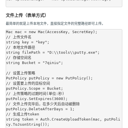
文件上传（表单方式）
最简单的就是上传本地文件，直接指定文件的完整路径即可上传。
Mac mac = new Mac(AccessKey, SecretKey);

// 上传文件名

string key = "key";

// 本地文件路径

string filePath = "D:\\tools\\putty.exe";

// 存储空间名

string Bucket = "7qiniu";

// 设置上传策略

PutPolicy putPolicy = new PutPolicy();

// 设置要上传的目标空间

putPolicy.Scope = Bucket;

// 上传策略的过期时间(单位:秒)

putPolicy.SetExpires(3600);

// 文件上传完毕后，在多少天后自动被删除

putPolicy.DeleteAfterDays = 1;

// 生成上传token

string token = Auth.CreateUploadToken(mac, putPoli
cy.ToJsonString());
