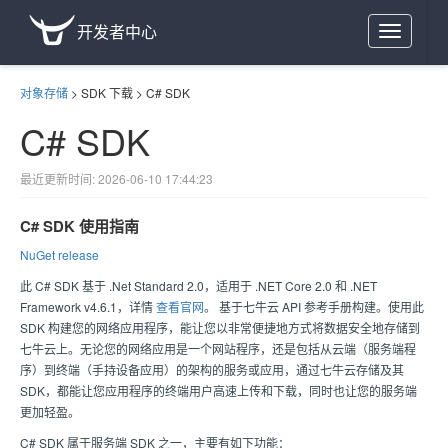
开发者中心
Toggle
navigation
对象存储
>
SDK 下载
>
C# SDK
C# SDK
最近更新时间: 2026-06-10 17:44:23
C# SDK 使用指南
NuGet release
此 C# SDK 基于 .Net Standard 2.0，适用于 .NET Core 2.0 和 .NET
Framework v4.6.1，详情
查看官网
。 基于
七牛云
API 参考手册构建。使用此
SDK 构建您的网络应用程序，能让您以非常便捷地方式将数据安全地存储到
七牛云
上。无论您的网络应用是一个网站程序，还是包括从云端（服务端程
序）到终端（手持设备应用）的架构的服务或应用，通过
七牛云存储
及其
SDK，都能让您应用程序的终端用户高速上传和下载，同时也让您的服务端
更加轻盈。
C# SDK 属于服务端 SDK 之一，主要有如下功能：