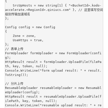
{

    SrcUpHosts = new string[1] { "<BucketId>.kodo-
accelerate.<RegionId>.qiniucs.com" }, // 这里填写空间
级别传输加速域名

};

Config config = new Config

{

    Zone = zone,

    UseHttps = true,

};

// 表单上传

FormUploader formUploader = new FormUploader(confi
g);

HttpResult result = formUploader.UploadFile(filePa
th, key, token, null);

Console.WriteLine("form upload result: " + result.
ToString());

// 分片上传

ResumableUploader resumableUploader = new Resumabl
eUploader(config);

HttpResult result = resumableUploader.UploadFile(f
ilePath, key, token, null);

Console.WriteLine("resumable upload result: " + re