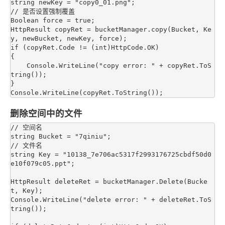
string newKey = "copy0_01.png";

// 是否设置强制覆盖

Boolean force = true;

HttpResult copyRet = bucketManager.copy(Bucket, Ke
y, newBucket, newKey, force);

if (copyRet.Code != (int)HttpCode.OK)

{

    Console.WriteLine("copy error: " + copyRet.ToS
tring());

}

删除空间中的文件
// 空间名

string Bucket = "7qiniu";

// 文件名

string Key = "10138_7e706ac5317f2993176725cbdf50d0
e10f079c05.ppt";

HttpResult deleteRet = bucketManager.Delete(Bucke
t, Key);

Console.WriteLine("delete error: " + deleteRet.ToS
tring());
