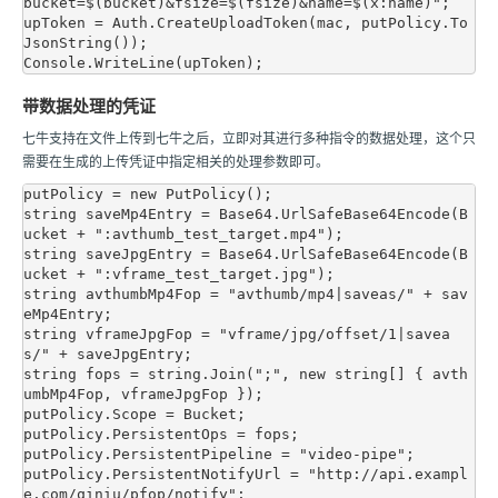
bucket=$(bucket)&fsize=$(fsize)&name=$(x:name)";

upToken = Auth.CreateUploadToken(mac, putPolicy.To
JsonString());

带数据处理的凭证
七牛支持在文件上传到七牛之后，立即对其进行多种指令的数据处理，这个只
需要在生成的上传凭证中指定相关的处理参数即可。
putPolicy = new PutPolicy();

string saveMp4Entry = Base64.UrlSafeBase64Encode(B
ucket + ":avthumb_test_target.mp4");

string saveJpgEntry = Base64.UrlSafeBase64Encode(B
ucket + ":vframe_test_target.jpg");

string avthumbMp4Fop = "avthumb/mp4|saveas/" + sav
eMp4Entry;

string vframeJpgFop = "vframe/jpg/offset/1|savea
s/" + saveJpgEntry;

string fops = string.Join(";", new string[] { avth
umbMp4Fop, vframeJpgFop });

putPolicy.Scope = Bucket;

putPolicy.PersistentOps = fops;

putPolicy.PersistentPipeline = "video-pipe";

putPolicy.PersistentNotifyUrl = "http://api.exampl
e.com/qiniu/pfop/notify";
