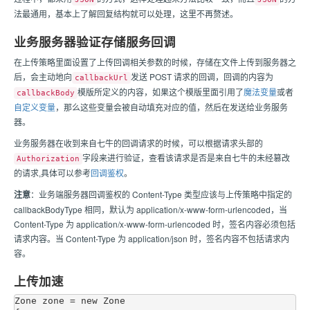
法最通用，基本上了解回复结构就可以处理，这里不再赘述。
业务服务器验证存储服务回调
在上传策略里面设置了上传回调相关参数的时候，存储在文件上传到服务器之
后，会主动地向
发送 POST 请求的回调，回调的内容为
callbackUrl
模版所定义的内容，如果这个模版里面引用了
魔法变量
或者
callbackBody
自定义变量
，那么这些变量会被自动填充对应的值，然后在发送给业务服务
器。
业务服务器在收到来自
七牛
的回调请求的时候，可以根据请求头部的
字段来进行验证，查看该请求是否是来自
七牛
的未经篡改
Authorization
的请求,具体可以参考
回调鉴权
。
注意
：业务端服务器回调鉴权的 Content-Type 类型应该与上传策略中指定的
callbackBodyType 相同，默认为 application/x-www-form-urlencoded，当
Content-Type 为 application/x-www-form-urlencoded 时，签名内容必须包括
请求内容。当 Content-Type 为 application/json 时，签名内容不包括请求内
容。
上传加速
Zone zone = new Zone
