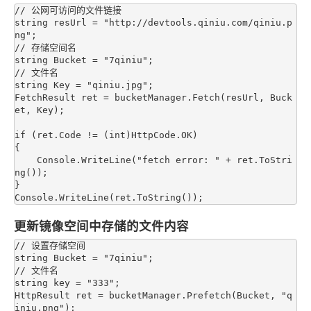
// 公网可访问的文件链接

string resUrl = "http://devtools.qiniu.com/qiniu.p
ng";

// 存储空间名

string Bucket = "7qiniu";

// 文件名

string Key = "qiniu.jpg";

FetchResult ret = bucketManager.Fetch(resUrl, Buck
et, Key);

if (ret.Code != (int)HttpCode.OK)

{

    Console.WriteLine("fetch error: " + ret.ToStri
ng());

}

更新镜像空间中存储的文件内容
// 设置存储空间

string Bucket = "7qiniu";

// 文件名

string key = "333";

HttpResult ret = bucketManager.Prefetch(Bucket, "q
iniu.png");
