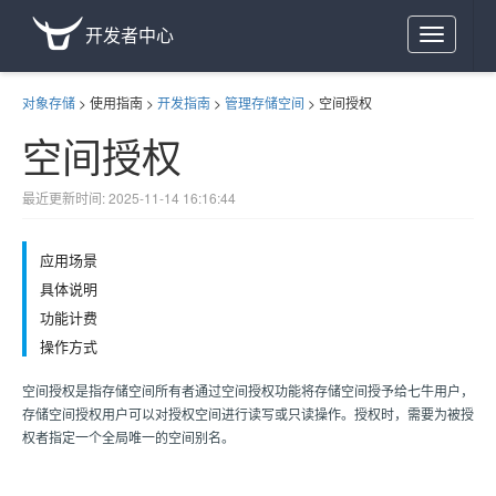
开发者中心
Toggle
navigation
对象存储
>
使用指南
>
开发指南
>
管理存储空间
>
空间授权
空间授权
最近更新时间: 2025-11-14 16:16:44
应用场景
具体说明
功能计费
操作方式
空间授权是指存储空间所有者通过空间授权功能将存储空间授予给七牛用户，
存储空间授权用户可以对授权空间进行读写或只读操作。授权时，需要为被授
权者指定一个全局唯一的空间别名。