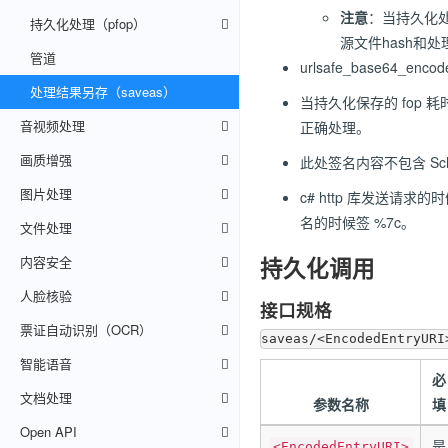
注意
：当持久化处
持久化处理（pfop）
源文件hash和
管道
urlsafe_base64_
处理结果另存（saveas）
当持久化保存的 fop 
音视频处理
正确处理。
画质增强
此处签名内容不包含 Sche
图片处理
c# http 库发送请求的
名的时候签 %7c。
文件处理
内容安全
持久化调用
人脸核验
接口规格
票证自动识别（OCR）
智能语音
必
文档处理
参数名称
填
Open API
是
<EncodedEntryURI>