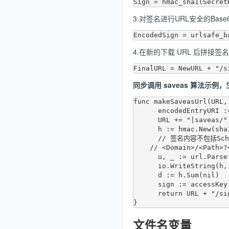
3.对签名进行URL安全的Base
4.在新的下载 URL 后拼接签
同步调用 saveas 算法示例，
func makeSaveasUrl(URL,
      encodedEntryURI := base64.URLEncoding.EncodeToString([]byte(saveBucket+":"+saveKey))

      URL += "|saveas/" + encodedEntryURI

      h := hmac.New(sha1.New, secretKey)

      // 签名内容不包括Scheme，仅含如下部分：

    // <Domain>/<Path>?<Query>

      u, _ := url.Parse(URL)

      io.WriteString(h, u.Host + u.RequestURI())

      d := h.Sum(nil)

      sign := accessKey + ":" + base64.URLEncoding.EncodeToString(d)

      return URL + "/sign/" + sign

文件名变量