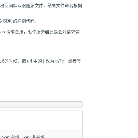
出空间默认跟随源文件，结果文件命名根据
u上各 SDK 的样例代码。
aveas 请求合法，七牛服务器还是会对请求做
求的时候，把 url 中的 | 改为 %7c，或者签
cket 必填，key 非必填。