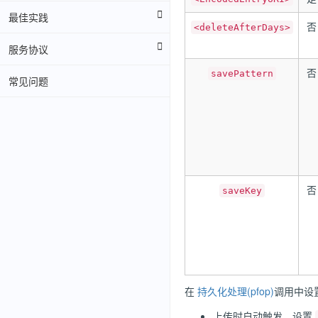
最佳实践
否
<deleteAfterDays>
服务协议
否
savePattern
常见问题
否
saveKey
在
持久化处理(pfop)
调用中设
上传时自动触发，设置