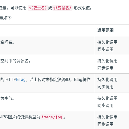
变量，可以使用
或
形式求值。
$(变量名)
${变量名}
量如下:
适用范围
标空间名。
持久化调用
同步调用
在空间中的资源名。
持久化调用
同步调用
 HTTP
ETag
。若上传时未指定资源ID，Etag将作
持久化调用
。
同步调用
位为字节。
持久化调用
同步调用
JPG图片的资源类型为
。
持久化调用
image/jpg
同步调用