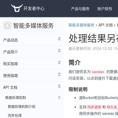
开发者中心
产品与服务
账户财务
智能多媒体服务
智能多媒体服务
>
API 文档
>
处理结果另存
产品动态
最近更新时间: 2024-12-02 15:
产品简介
简介
购买指南
我们提供名为
的数据
saveas
使用指南
问该资源，以达到提升下载速
API 文档
限制说明
数据处理机制
源Bucket和目标Buc
数据处理机制介绍
支持
和
同步调用
持久化(
用同步操作的 savea
同步处理