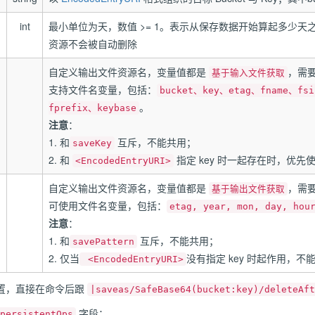
int
最小单位为天，数值 >= 1。表示从保存数据开始算起多少天之后
资源不会被自动删除
自定义输出文件资源名，变量值都是
，需
基于输入文件获取
支持文件名变量，包括：
bucket、key、etag、fname、fsi
。
fprefix、keybase
注意
：
1. 和
互斥，不能共用；
saveKey
2. 和
指定 key 时一起存在时，优先
<EncodedEntryURI>
自定义输出文件资源名，变量值都是
，需
基于输出文件获取
可使用文件名变量，包括：
etag, year, mon, day, hou
注意
：
1. 和
互斥，不能共用；
savePattern
2. 仅当
没有指定 key 时起作用，不
<EncodedEntryURI>
置，直接在命令后跟
|saveas/SafeBase64(bucket:key)/deleteAft
字段：
persistentOps