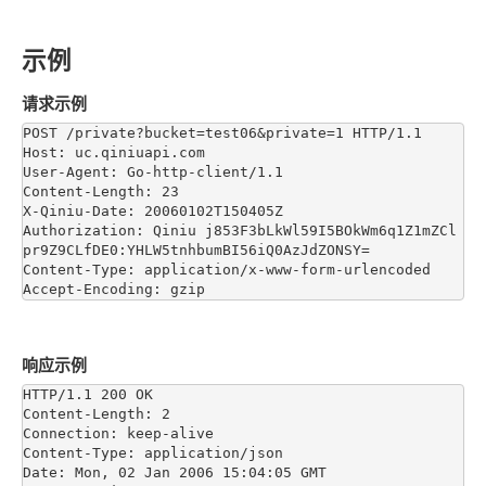
示例
请求示例
POST /private?bucket=test06&private=1 HTTP/1.1

Host: uc.qiniuapi.com

User-Agent: Go-http-client/1.1

Content-Length: 23

X-Qiniu-Date: 20060102T150405Z

Authorization: Qiniu j853F3bLkWl59I5BOkWm6q1Z1mZCl
pr9Z9CLfDE0:YHLW5tnhbumBI56iQ0AzJdZONSY=

Content-Type: application/x-www-form-urlencoded

响应示例
HTTP/1.1 200 OK

Content-Length: 2

Connection: keep-alive

Content-Type: application/json

Date: Mon, 02 Jan 2006 15:04:05 GMT
