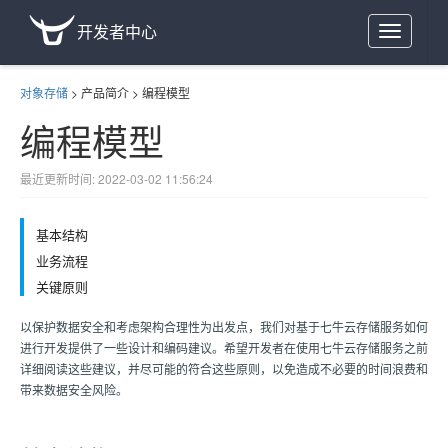
开发者中心
Toggle
navigation
对象存储
>
产品简介
>
编程模型
编程模型
最近更新时间: 2022-03-02 11:56:24
基本结构
业务流程
关键原则
以保护数据安全和考虑架构合理性为出发点，我们对基于
七牛云存储
服务如何
进行开发提供了一些设计和编码建议。希望开发者在使用
七牛云存储
服务之前
详细阅读这些建议，并尽可能的符合这些原则，以免造成不必要的时间浪费和
带来数据安全风险。