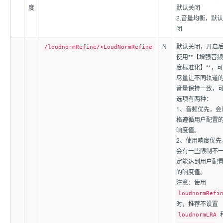
度
默认关闭
2.音量均衡，默
闭
N
默认关闭，开启
/loudnormRefine/<LoudNormRefine
使用**【增强音
度标准化】**，
尽量让不同轨道
音量保持一致，
选项有两种：
1、音频优先，会
格遵循用户配置
响度值。
2、使用响度优先
会有一些限制不
定能达到用户配
的响度值。
注意：使用
loudnormRefi
时，推荐不设置
loudnormLRA