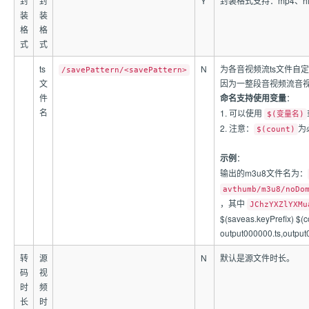
封
封
Y
封装格式支持：mp4、hls
装
装
格
格
式
式
ts
N
为各音视频流ts文件自
/savePattern/<savePattern>
文
因为一整段音视频流音视
件
命名支持使用变量
：
名
1. 可以使用
$(变量名)
2. 注意：
为
$(count)
示例
：
输出的m3u8文件名为：
avthumb/m3u8/noDo
，其中
JChzYXZlYXMu
$(saveas.keyPrefix) $(c
output000000.ts,o
转
源
N
默认是源文件时长。
码
视
时
频
长
时