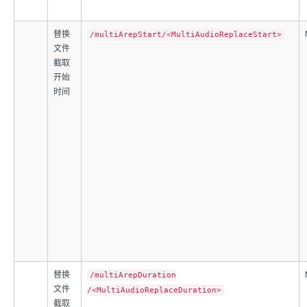
替换
/multiArepStart/<MultiAudioReplaceStart>
文件
截取
开始
时间
替换
/multiArepDuration
文件
/<MultiAudioReplaceDuration>
截取