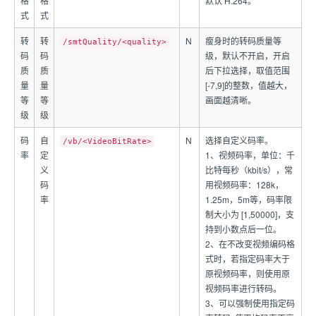
格
格
默认 H.264。
式
式
转
转
N
瘦身时的转码质量等
/smtQuality/<quality>
码
码
级，默认不开启，开启
质
质
后下拉选择，取值范围
量
量
[-7,9]的整数，值越大，
等
等
画面越清晰。
级
级
码
自
N
选择自定义码率。
/vb/<VideoBitRate>
率
定
1、视频码率，单位：千
义
比特每秒（kbit/s），常
码
用视频码率：128k，
率
1.25m，5m等，码率限
制大小为 [1,50000]，支
持到小数点后一位。
2、在不改变视频编码格
式时，若指定码率大于
原视频码率，则使用原
视频码率进行转码。
3、可以强制使用指定码