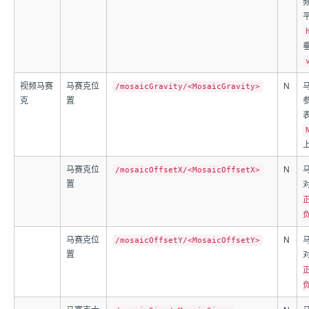
视频马赛
马赛克位
N
/mosaicGravity/<MosaicGravity>
克
置
马赛克位
N
/mosaicOffsetX/<MosaicOffsetX>
置
马赛克位
N
/mosaicOffsetY/<MosaicOffsetY>
置