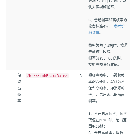
限制大小在 [1，60]，默
认为源视频帧率。
2、普通帧率和高帧率的
收费标准不同，
参考价
格详情
。
帧率为为 [1,30]时，按照
普帧进行收费。
帧率为 (30 , 60]的时，
按照高帧进行收费。
保
N
视频高帧率，与视频帧
/hr/<HighFrameRate>
留
率配合使用，默认为不
高
保留高帧率，即常规帧
帧
率，开启后表示保留高
率
帧率。
1、不开启高帧率，帧率
取值在[1,30]时，超出范
围取25帧；
2、开启高帧率，取值