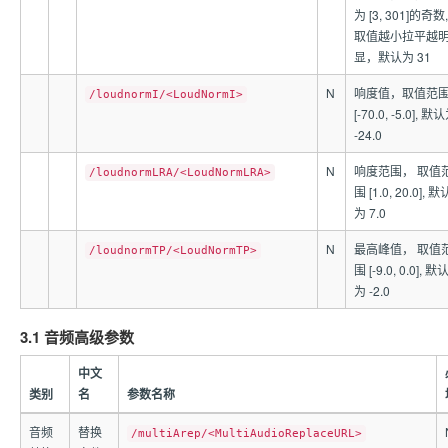
为 [3, 301]的奇数,
取值越小拉平越
显，默认为 31
N
响度值，取值范
/loudnormI/<LoudNormI>
[-70.0, -5.0], 默
-24.0
N
响度范围， 取值
/loudnormLRA/<LoudNormLRA>
围 [1.0, 20.0], 默
为 7.0
N
最高峰值， 取值
/loudnormTP/<LoudNormTP>
围 [-9.0, 0.0], 默
为 -2.0
3.1 音频高级参数
中文
类别
名
参数名称
音频
替换
/multiArep/<MultiAudioReplaceURL>