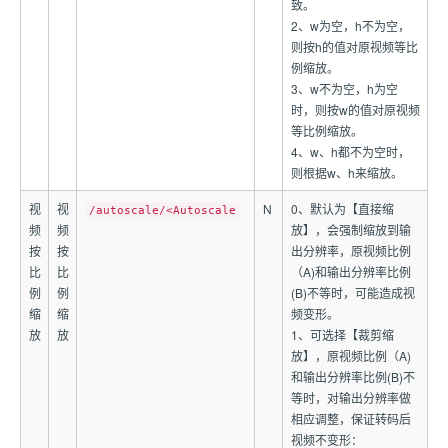
致。
2、w为空，h不为空，
则按h的值对原视频等比
例缩放。
3、w不为空，h为空
时，则按w的值对原视频
等比例缩放。
4、w、h都不为空时，
则根据w、h来缩放。
视
视
N
0、默认为【直接缩
/autoscale/<Autoscale
频
频
放】，会强制缩放到输
按
按
出分辨率，原视频比例
比
比
（A)和输出分辨率比例
例
例
(B)不等时，可能造成视
缩
缩
频变形。
放
放
1、可选择【裁剪缩
放】，原视频比例（A)
和输出分辨率比例(B)不
等时，对输出分辨率做
相应调整，保证转码后
视频不变形：