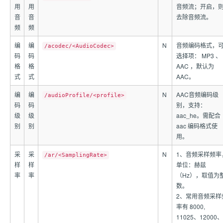
用
用
音频流；开启，
音
音
去除音频流。
频
频
编
编
N
音频编码格式，
/acodec/<AudioCodec>
码
码
选择项： MP3 、
格
格
AAC ，默认为
式
式
AAC。
编
编
N
AAC音频编码级
/audioProfile/<profile>
码
码
别，支持：
级
级
aac_he。需配合
别
别
aac 编码格式使
用。
采
采
N
1、音频采样频率
/ar/<SamplingRate>
样
样
单位：赫兹
率
率
（Hz），取值为
数。
2、常用音频采样
率有 8000,
11025、12000、