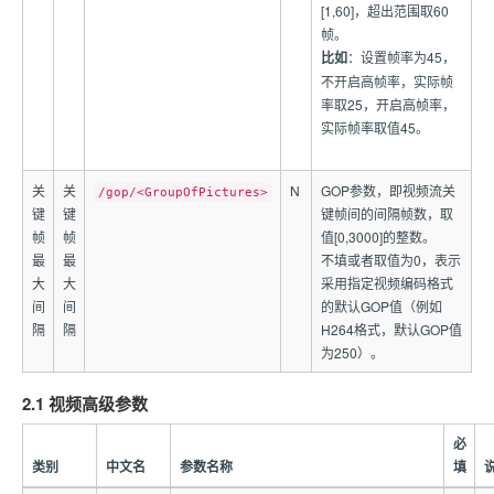
[1,60]，超出范围取60
帧。
比如
：设置帧率为45，
不开启高帧率，实际帧
率取25，开启高帧率，
实际帧率取值45。
关
关
N
GOP参数，即视频流关
/gop/<GroupOfPictures>
键
键
键帧间的间隔帧数，取
帧
帧
值[0,3000]的整数。
最
最
不填或者取值为0，表示
大
大
采用指定视频编码格式
间
间
的默认GOP值（例如
隔
隔
H264格式，默认GOP值
为250）。
2.1 视频高级参数
必
类别
中文名
参数名称
填