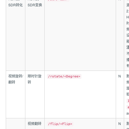
SDR转化
SDR变换
有
视频旋转/
顺时针旋
N
/rotate/<Degree>
翻转
转
a
视频翻转
N
/flip/<Flip>