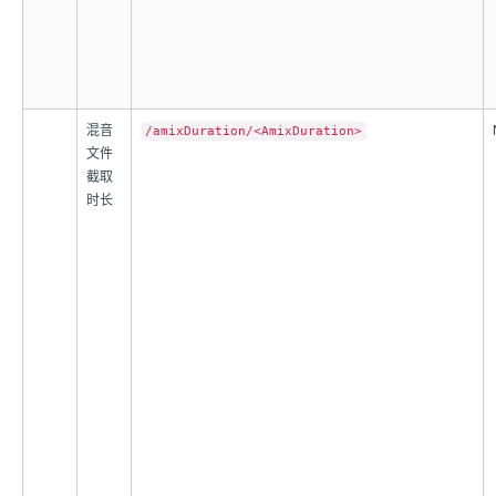
混音
/amixDuration/<AmixDuration>
文件
截取
时长