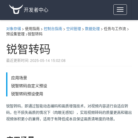
开发者中心
Toggle
navigation
对象存储
>
使用指南
>
控制台指南
>
空间管理
>
数据处理
>
任务与工作流
>
预设集管理
>
锐智转码
锐智转码
最近更新时间: 2025-05-14 15:02:08
应用场景
锐智转码自定义预设
锐智转码预设使用
锐智转码，即通过智能动态编码和画质增强技术，对视频内容进行自适应转
码，在不损失画质的情况下（肉眼无感知），实现视频转码的质量更高和输出
视频体积更小的兼得，适用于有降低成本且保证画质清晰度的场景。