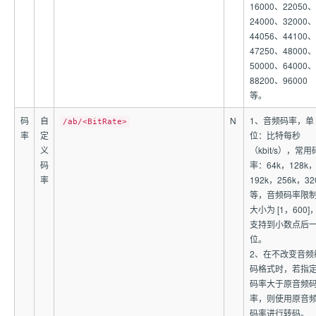
16000、22050、
24000、32000、
44056、44100、
47250、48000、
50000、64000、
88200、96000
等。
码
自
N
1、音频码率，单
/ab/<BitRate>
率
定
位：比特每秒
义
（kbit/s），常用
码
率：64k，128k
率
192k，256k，32
等，音频码率限
大小为 [1，600]
支持到小数点后
位。
2、在不改变音频
码格式时，若指
码率大于原音频
率，则使用原音
码率进行转码。