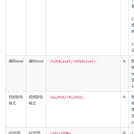
（
（
设
编码level
编码level
N
/h264Level/<H264Level>
频
l
值
4
视频颜色
视频颜色
N
/pixFmt/<PixFmt>
格式
格式
y
HDR到
HDR到
N
/sdr/<SDR>