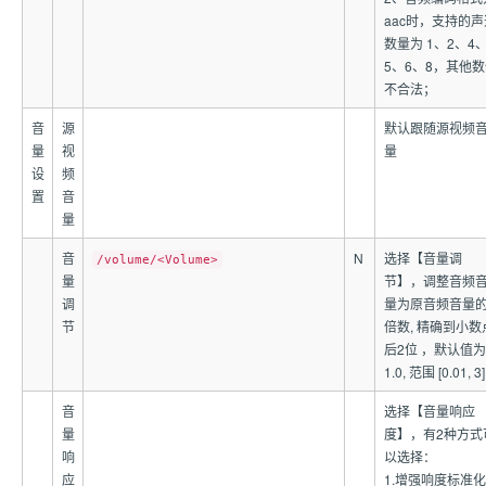
aac时，支持的声
数量为 1、2、4
5、6、8，其他数
不合法；
音
源
默认跟随源视频
量
视
量
设
频
置
音
量
音
N
选择【音量调
/volume/<Volume>
量
节】，调整音频
调
量为原音频音量
节
倍数, 精确到小数
后2位 ，默认值为
1.0, 范围 [0.01, 3
音
选择【音量响应
量
度】，有2种方式
响
以选择：
应
1.增强响度标准