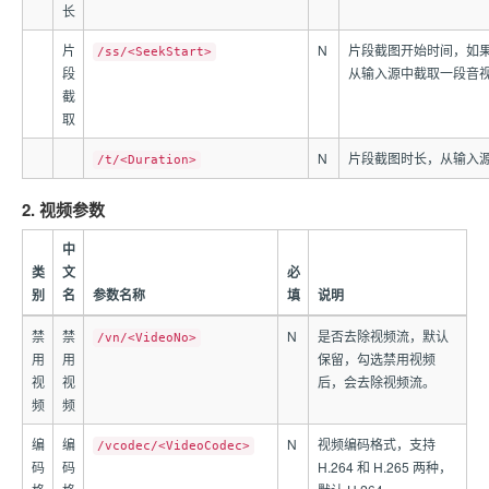
长
片
N
片段截图开始时间，如
/ss/<SeekStart>
段
从输入源中截取一段音
截
取
N
片段截图时长，从输入
/t/<Duration>
2. 视频参数
中
类
文
必
别
名
参数名称
填
说明
禁
禁
N
是否去除视频流，默认
/vn/<VideoNo>
用
用
保留，勾选禁用视频
视
视
后，会去除视频流。
频
频
编
编
N
视频编码格式，支持
/vcodec/<VideoCodec>
码
码
H.264 和 H.265 两种，