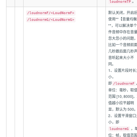
。
loudnormTP
默认关闭，开启
/loudnormF/<LoudNormF>
使用**【音量均
/loudnormG/<LoudNormG>
**，可以解决单
件音频中存在音
忽大忽小的问题
比如一个音频前
几秒跟后面几秒
音听起来大小不
同。
1、设置片段时长
小，
即
/loudnormF
单位：毫秒，取
范围 [10, 8000]
值越小拉平越明
显，默认为 500
2、设置平滑窗口
小，即
，
loudnormG
位：帧，取值范