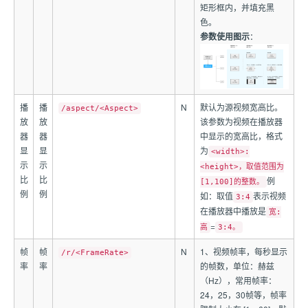
矩形框内，并填充黑
色。
参数使用图示
：
播
播
N
默认为源视频宽高比。
/aspect/<Aspect>
放
放
该参数为视频在播放器
器
器
中显示的宽高比，格式
显
显
为
<width>:
示
示
<height>，取值范围为
比
比
例
[1,100]的整数。
例
例
如：取值
表示视频
3:4
在播放器中播放是
宽:
=
高
3:4。
帧
帧
N
1、视频帧率，每秒显示
/r/<FrameRate>
率
率
的帧数，单位：赫兹
（Hz），常用帧率：
24，25，30帧等，帧率