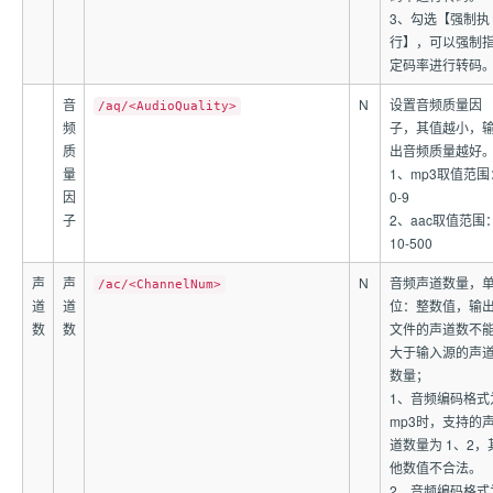
3、勾选【强制执
行】，可以强制
定码率进行转码
音
N
设置音频质量因
/aq/<AudioQuality>
频
子，其值越小，
质
出音频质量越好
量
1、mp3取值范围
因
0-9
子
2、aac取值范围
10-500
声
声
N
音频声道数量，
/ac/<ChannelNum>
道
道
位：整数值，输
数
数
文件的声道数不
大于输入源的声
数量；
1、音频编码格式
mp3时，支持的
道数量为 1、2，
他数值不合法。
2、音频编码格式