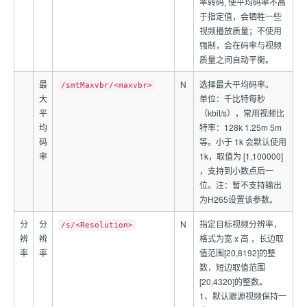
率转码, 使平均码率不高
于指定值，会牺牲一些
视频播放质量；不使用
强制，会在码率与视频
质量之间自动平衡。
最
N
选择最大平均码率。
/smtMaxvbr/<maxvbr>
大
单位：千比特每秒
平
（kbit/s），常用视频比
均
特率：128k 1.25m 5m
码
等。小于 1k 会默认使用
率
1k，取值为 [1,100000]
，支持到小数点后一
位。注：暂不支持输出
为H265设置该参数。
分
分
N
指定目标视频分辨率，
/s/<Resolution>
辨
辨
格式为宽 x 高 ，长边取
率
率
值范围[20,8192]的整
数，短边取值范围
[20,4320]的整数。
1、默认跟源视频保持一