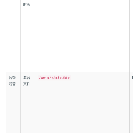
时长
音频
混音
/amix/<AmixURL>
混音
文件