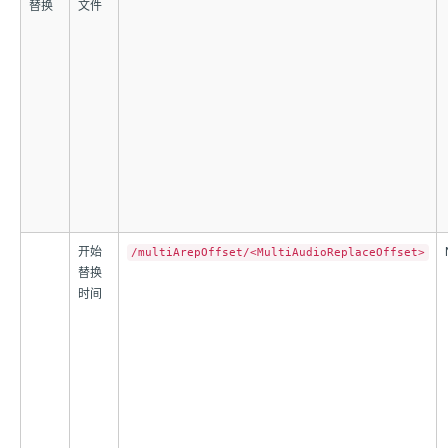
替换
文件
开始
/multiArepOffset/<MultiAudioReplaceOffset>
替换
时间