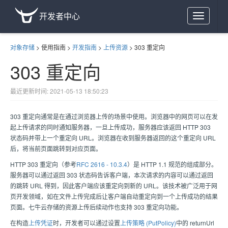
开发者中心
Toggle
navigation
对象存储
>
使用指南
>
开发指南
>
上传资源
>
303 重定向
303 重定向
最近更新时间: 2021-05-13 18:50:23
303 重定向通常是在通过浏览器上传的场景中使用。浏览器中的网页可以在发
起上传请求的同时通知服务器，一旦上传成功，服务器应该返回 HTTP 303
状态码并带上一个重定向 URL。浏览器在收到服务器返回的这个重定向 URL
后，将当前页面跳转到对应页面。
HTTP 303 重定向（参考
RFC 2616 - 10.3.4
）是 HTTP 1.1 规范的组成部分。
服务器可以通过返回 303 状态码告诉客户端，本次请求的内容可以通过返回
的跳转 URL 得到，因此客户端应该重定向到新的 URL。该技术被广泛用于网
页开发领域，如在文件上传完成后让客户端自动重定向到一个上传成功的结果
页面。
七牛云存储
的资源上传后续动作也支持 303 重定向功能。
在构造
上传凭证
时，开发者可以通过设置
上传策略 (PutPolicy)
中的 returnUrl