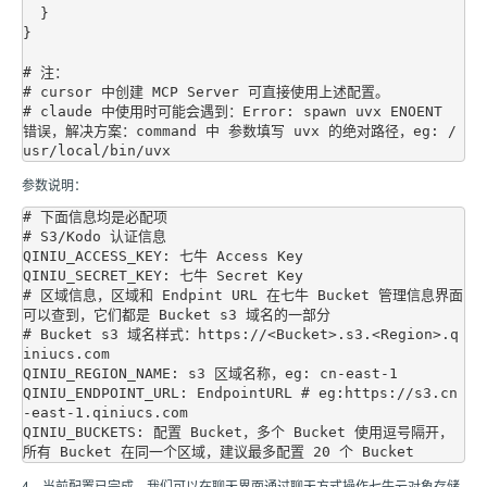
  }

}

# 注：

# cursor 中创建 MCP Server 可直接使用上述配置。

# claude 中使用时可能会遇到：Error: spawn uvx ENOENT 
错误，解决方案：command 中 参数填写 uvx 的绝对路径，eg: /
参数说明：
# 下面信息均是必配项

# S3/Kodo 认证信息

QINIU_ACCESS_KEY: 七牛 Access Key

QINIU_SECRET_KEY: 七牛 Secret Key

# 区域信息，区域和 Endpint URL 在七牛 Bucket 管理信息界面
可以查到，它们都是 Bucket s3 域名的一部分

# Bucket s3 域名样式：https://<Bucket>.s3.<Region>.q
iniucs.com

QINIU_REGION_NAME: s3 区域名称，eg: cn-east-1 

QINIU_ENDPOINT_URL: EndpointURL # eg:https://s3.cn
-east-1.qiniucs.com

QINIU_BUCKETS: 配置 Bucket，多个 Bucket 使用逗号隔开，
4、当前配置已完成，我们可以在聊天界面通过聊天方式操作七牛云对象存储