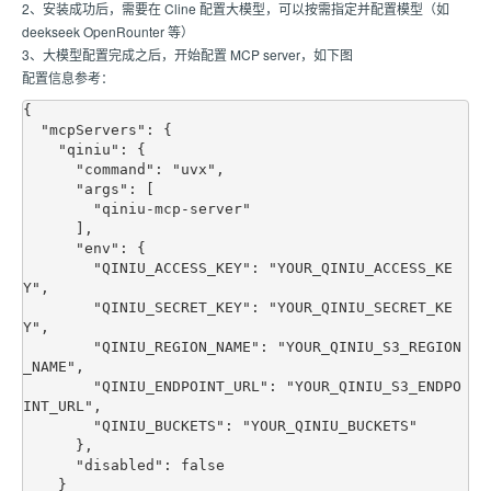
2、安装成功后，需要在 Cline 配置大模型，可以按需指定并配置模型（如
deekseek OpenRounter 等）
3、大模型配置完成之后，开始配置 MCP server，如下图
配置信息参考：
{

  "mcpServers": {

    "qiniu": {

      "command": "uvx",

      "args": [

        "qiniu-mcp-server"

      ],

      "env": {

        "QINIU_ACCESS_KEY": "YOUR_QINIU_ACCESS_KE
Y",

        "QINIU_SECRET_KEY": "YOUR_QINIU_SECRET_KE
Y",

        "QINIU_REGION_NAME": "YOUR_QINIU_S3_REGION
_NAME",

        "QINIU_ENDPOINT_URL": "YOUR_QINIU_S3_ENDPO
INT_URL",

        "QINIU_BUCKETS": "YOUR_QINIU_BUCKETS"

      },

      "disabled": false

    }
