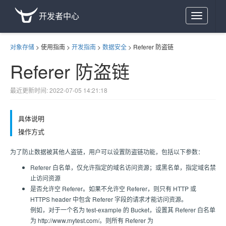
开发者中心
Toggle
navigation
对象存储
>
使用指南
>
开发指南
>
数据安全
>
Referer 防盗链
Referer 防盗链
最近更新时间: 2022-07-05 14:21:18
具体说明
操作方式
为了防止数据被其他人盗链，用户可以设置防盗链功能，包括以下参数：
Referer 白名单，仅允许指定的域名访问资源；或黑名单，指定域名禁
止访问资源
是否允许空 Referer。如果不允许空 Referer，则只有 HTTP 或
HTTPS header 中包含 Referer 字段的请求才能访问资源。
例如，对于一个名为 test-example 的 Bucket，设置其 Referer 白名单
为 http://www.mytest.com/。则所有 Referer 为