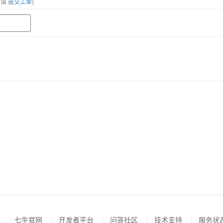
，请
提交工单
)
七牛官网
开发者平台
问答社区
技术支持
服务状