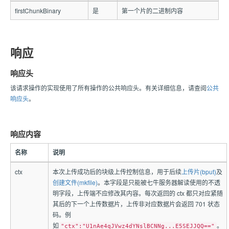
firstChunkBinary
是
第一个片的二进制内容
响应
响应头
该请求操作的实现使用了所有操作的公共响应头。有关详细信息，请查阅
公共
响应头
。
响应内容
名称
说明
ctx
本次上传成功后的块级上传控制信息，用于后续
上传片(bput)
及
创建文件(mkfile)
。本字段是只能被七牛服务器解读使用的不透
明字段，上传端不应修改其内容。每次返回的 ctx 都只对应紧随
其后的下一个上传数据片，上传非对应数据片会返回 701 状态
码。例
如
。
"ctx":"U1nAe4qJVwz4dYNslBCNNg...E5SEJJQQ=="