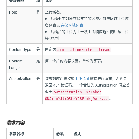
头部名称
填
说明
Host
是
上传域名。
后续七牛对象存储支持的区域和对应区域上传域
名列表见
存储区域列表
后续片的上传为上一次上传响应返回的后续上传
接收地址
Content-Type
是
固定为
。
application/octet-stream
Content-
是
第一个片的内容长度，单位为字节。
Length
Authorization
是
该参数应严格按照
上传凭证
格式进行填充，否则会
返回 401 错误码。一个合法的 Authorization 值应类
似于
Authorization: UpToken
。
QNJi_bYJlmO5LeY08FfoNj9w_r...
请求内容
参数名称
必填
说明