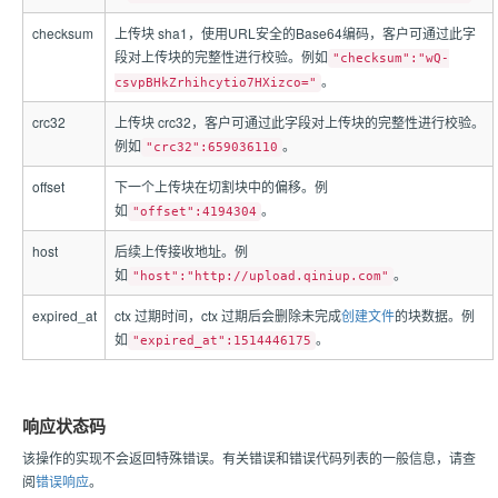
checksum
上传块 sha1，使用URL安全的Base64编码，客户可通过此字
段对上传块的完整性进行校验。例如
"checksum":"wQ-
。
csvpBHkZrhihcytio7HXizco="
crc32
上传块 crc32，客户可通过此字段对上传块的完整性进行校验。
例如
。
"crc32":659036110
offset
下一个上传块在切割块中的偏移。例
如
。
"offset":4194304
host
后续上传接收地址。例
如
。
"host":"http://upload.qiniup.com"
expired_at
ctx 过期时间，ctx 过期后会删除未完成
创建文件
的块数据。例
如
。
"expired_at":1514446175
响应状态码
该操作的实现不会返回特殊错误。有关错误和错误代码列表的一般信息，请查
阅
错误响应
。