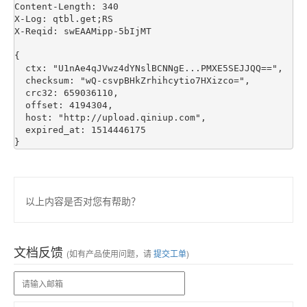
Content-Length: 340

X-Log: qtbl.get;RS

X-Reqid: swEAAMipp-5bIjMT

{

  ctx: "U1nAe4qJVwz4dYNslBCNNgE...PMXE5SEJJQQ==", 

  checksum: "wQ-csvpBHkZrhihcytio7HXizco=", 

  crc32: 659036110, 

  offset: 4194304, 

  host: "http://upload.qiniup.com", 

  expired_at: 1514446175

以上内容是否对您有帮助？
文档反馈
(如有产品使用问题，请
提交工单
)