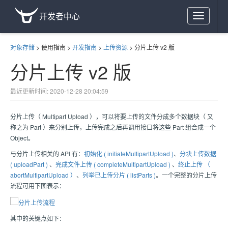
开发者中心
Toggle
navigation
对象存储
>
使用指南
>
开发指南
>
上传资源
>
分片上传 v2 版
分片上传 v2 版
最近更新时间: 2020-12-28 20:04:59
分片上传（ Multipart Upload ），可以将要上传的文件分成多个数据块（ 又
称之为 Part ）来分别上传，上传完成之后再调用接口将这些 Part 组合成一个
Object。
与分片上传相关的 API 有：
初始化 ( initiateMultipartUpload )
、
分块上传数据
( uploadPart )
、
完成文件上传 ( completeMultipartUpload )
、
终止上传 （
abortMultipartUpload ）
、
列举已上传分片 ( listParts )
。一个完整的分片上传
流程可用下图表示：
其中的关键点如下：