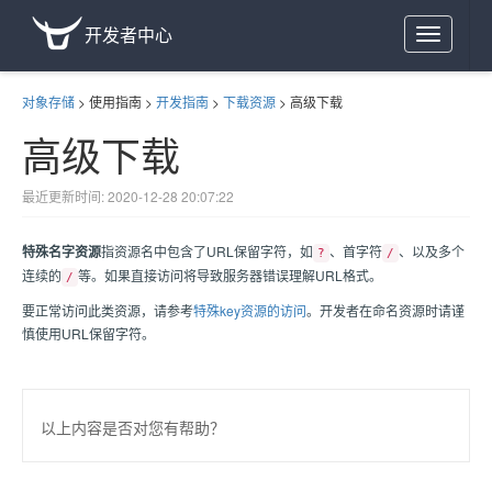
开发者中心
Toggle
navigation
对象存储
>
使用指南
>
开发指南
>
下载资源
>
高级下载
高级下载
最近更新时间: 2020-12-28 20:07:22
特殊名字资源
指资源名中包含了URL保留字符，如
、首字符
、以及多个
?
/
连续的
等。如果直接访问将导致服务器错误理解URL格式。
/
要正常访问此类资源，请参考
特殊key资源的访问
。开发者在命名资源时请谨
慎使用URL保留字符。
以上内容是否对您有帮助？