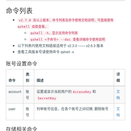
命令列表
v2.7.0 及以上版本，命令列表及命令使用文档说明，可直接使用
qshell 自助查看。
qshell -h，显示支持命令列表
qshell <子命令> --doc 查看详细命令使用说明
以下列表内使用文档链接适用于 v2.3.0 —— v2.6.3 版本
查看工具版本号请使用命令 qshell -v
账号设置命令
类
详
命令
别
描述
细
account
账
设置或显示当前用户的
和
文
AccessKey
号
档
SecretKey
user
账
列举账号信息，在各个账号之间切换, 删除账号
文
号
档
存储相关命令