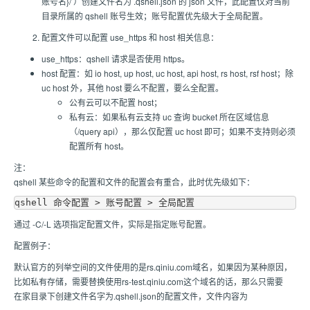
账号名}/ ）创建文件名为 .qshell.json 的 json 文件，此配置仅对当前
目录所属的 qshell 账号生效；账号配置优先级大于全局配置。
配置文件可以配置 use_https 和 host 相关信息：
use_https：qshell 请求是否使用 https。
host 配置：如 io host, up host, uc host, api host, rs host, rsf host；除
uc host 外，其他 host 要么不配置，要么全配置。
公有云可以不配置 host；
私有云：如果私有云支持 uc 查询 bucket 所在区域信息
（/query api），那么仅配置 uc host 即可；如果不支持则必须
配置所有 host。
注：
qshell 某些命令的配置和文件的配置会有重合，此时优先级如下：
通过 -C/-L 选项指定配置文件，实际是指定账号配置。
配置例子：
默认官方的列举空间的文件使用的是rs.qiniu.com域名，如果因为某种原因，
比如私有存储，需要替换使用rs-test.qiniu.com这个域名的话，那么只需要
在家目录下创建文件名字为.qshell.json的配置文件，文件内容为