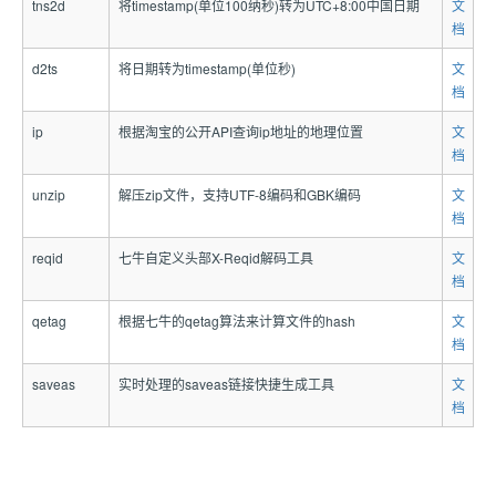
tns2d
将timestamp(单位100纳秒)转为UTC+8:00中国日期
文
档
d2ts
将日期转为timestamp(单位秒)
文
档
ip
根据淘宝的公开API查询ip地址的地理位置
文
档
unzip
解压zip文件，支持UTF-8编码和GBK编码
文
档
reqid
七牛自定义头部X-Reqid解码工具
文
档
qetag
根据七牛的qetag算法来计算文件的hash
文
档
saveas
实时处理的saveas链接快捷生成工具
文
档