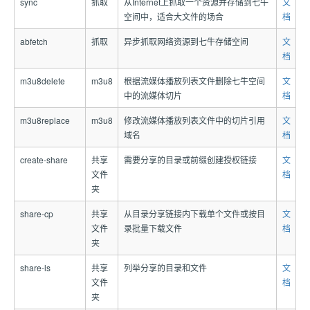
sync
抓取
从Internet上抓取一个资源并存储到七牛
文
空间中，适合大文件的场合
档
abfetch
抓取
异步抓取网络资源到七牛存储空间
文
档
m3u8delete
m3u8
根据流媒体播放列表文件删除七牛空间
文
中的流媒体切片
档
m3u8replace
m3u8
修改流媒体播放列表文件中的切片引用
文
域名
档
create-share
共享
需要分享的目录或前缀创建授权链接
文
文件
档
夹
share-cp
共享
从目录分享链接内下载单个文件或按目
文
文件
录批量下载文件
档
夹
share-ls
共享
列举分享的目录和文件
文
文件
档
夹