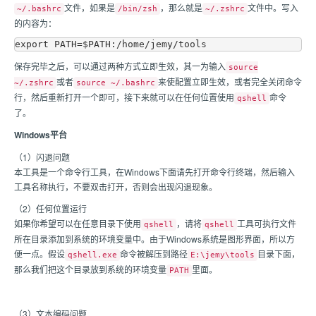
文件，如果是
，那么就是
文件中。写入
~/.bashrc
/bin/zsh
~/.zshrc
的内容为：
保存完毕之后，可以通过两种方式立即生效，其一为输入
source
或者
来使配置立即生效，或者完全关闭命令
~/.zshrc
source ~/.bashrc
行，然后重新打开一个即可，接下来就可以在任何位置使用
命令
qshell
了。
Windows平台
（1）闪退问题
本工具是一个命令行工具，在Windows下面请先打开命令行终端，然后输入
工具名称执行，不要双击打开，否则会出现闪退现象。
（2）任何位置运行
如果你希望可以在任意目录下使用
，请将
工具可执行文件
qshell
qshell
所在目录添加到系统的环境变量中。由于Windows系统是图形界面，所以方
便一点。假设
命令被解压到路径
目录下面，
qshell.exe
E:\jemy\tools
那么我们把这个目录放到系统的环境变量
里面。
PATH
（3）文本编码问题