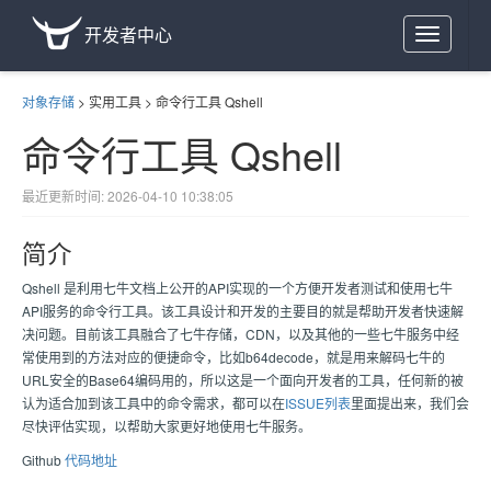
开发者中心
Toggle
navigation
对象存储
>
实用工具
>
命令行工具 Qshell
命令行工具 Qshell
最近更新时间: 2026-04-10 10:38:05
简介
Qshell 是利用七牛文档上公开的API实现的一个方便开发者测试和使用七牛
API服务的命令行工具。该工具设计和开发的主要目的就是帮助开发者快速解
决问题。目前该工具融合了七牛存储，CDN，以及其他的一些七牛服务中经
常使用到的方法对应的便捷命令，比如b64decode，就是用来解码七牛的
URL安全的Base64编码用的，所以这是一个面向开发者的工具，任何新的被
认为适合加到该工具中的命令需求，都可以在
ISSUE列表
里面提出来，我们会
尽快评估实现，以帮助大家更好地使用七牛服务。
Github
代码地址