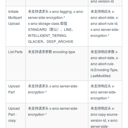
amz-version-id
Initiate
未支持请求头 x-amz-tagging, x-amz-
未支持响应头 x-
Multipart
server-side-encryption-*
amz-abort-date, x-
Upload
x-amz-storage-class 取值
amz-abort-rule-id,
STANDARD（默认）、LINE、
x-amz-server-side-
INTELLIGENT_TIERING、
encryption-*
GLACIER、DEEP_ARCHIVE
List Parts
未支持请求参数 encoding-type
未支持响应参数 x-
amz-abort-date, x-
amz-abort-rule-
id,Encoding-Type,
LastModified
Upload
未支持请求头 x-amz-server-side-
未支持响应头 x-
Part
encryption-*
amz-server-side-
encryption-*
Upload
未支持请求头 x-amz-server-side-
未支持响应头 x-
Part -
encryption-*
amz-copy-source-
copy
version-id, x-amz-
server-side-