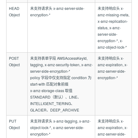
HEAD
未支持请求头 x-amz-server-side-
未支持响应头 x-
Object
encryption-*
amz-missing-meta,
x-amz-replication-
status, x-amz-
server-side-
encryption-*, x-
amz-object-lock-*
POST
未支持表单字段 AWSAccessKeyId,
未支持响应头 x-
Object
tagging, x-amz-security-token, x-amz-
amz-expiration, x-
server-side-encryption-*
amz-server-side-
policy 字段中仅支持指定 condition 为
encryption-*
start-with 匹配对象前缀
x-amz-storage-class 取值
STANDARD（默认）、LINE、
INTELLIGENT_TIERING、
GLACIER、DEEP_ARCHIVE
PUT
未支持请求头 x-amz-tagging, x-amz-
未支持响应头 x-
Object
object-lock-*, x-amz-server-side-
amz-expiration, x-
encryption-*
amz-server-side-