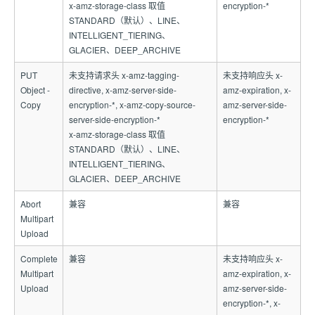
x-amz-storage-class 取值
encryption-*
STANDARD（默认）、LINE、
INTELLIGENT_TIERING、
GLACIER、DEEP_ARCHIVE
PUT
未支持请求头 x-amz-tagging-
未支持响应头 x-
Object -
directive, x-amz-server-side-
amz-expiration, x-
Copy
encryption-*, x-amz-copy-source-
amz-server-side-
server-side-encryption-*
encryption-*
x-amz-storage-class 取值
STANDARD（默认）、LINE、
INTELLIGENT_TIERING、
GLACIER、DEEP_ARCHIVE
Abort
兼容
兼容
Multipart
Upload
Complete
兼容
未支持响应头 x-
Multipart
amz-expiration, x-
Upload
amz-server-side-
encryption-*, x-