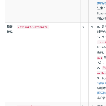
换的视
注意
：
liba
有区别
锐智
V
N
0、是
/avsmart/<avsmart>
时开启
转码
1、支
libx
libx
编码，
解
av1
入）。
2、
使
avth
3、默
转码2.
级版本，
围详情
客户咨