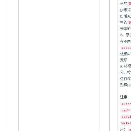
率的
辨率矩
b. 
率的
辨率矩
3、原
在不同
auto
做相应
变形：
a. 
分，按
进行缩
形框内
注意
auto
padW
padV
wmIm
用；