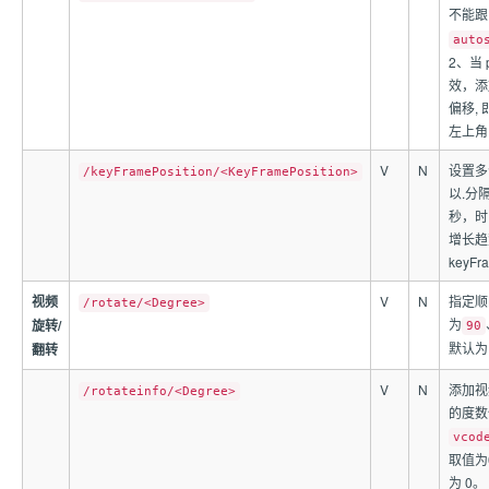
不能
auto
2、当 
效，添
偏移,
左上角的
V
N
设置多
/keyFramePosition/<KeyFramePosition>
以.分
秒，时
增长趋
keyFra
视频
V
N
指定顺
/rotate/<Degree>
为
旋转/
90
默认为 
翻转
V
N
添加视
/rotateinfo/<Degree>
的度数
vcod
取值为
为 0。