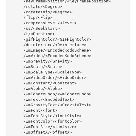
       /keyFramePosition/<KeyFramePosition>

       /rotate/<Degree>

       /rotateinfo/<Degree>

       /flip/<Flip>

       /compressLevel/<level>	

       /ss/<SeekStart>

       /t/<Duration>

       /gifHighColor/<GIFHighColor>

       /deinterlace/<Deinterlace>

       /wmImage/<EncodedKodoScheme>

       /wmVideo/<EncodedKodoScheme>

       /wmGravity/<Gravity>

       /wmScale/<Scale>

       /wmScaleType/<ScaleType>

       /wmVideoOrder/<VideoOrder>

       /wmConstant/<Constant>

       /wmAlpha/<Alpha>

       /wmIgnoreLoop/<WmIgnoreLoop>

       /wmText/<EncodedText>

       /wmGravityText/<GravityText>

       /wmFont/<font>

       /wmFontStyle/<fontStyle>

       /wmFontColor/<fontcolor>

       /wmFontSize/<fontsize>

       /wmOffsetX/<offsetX>
