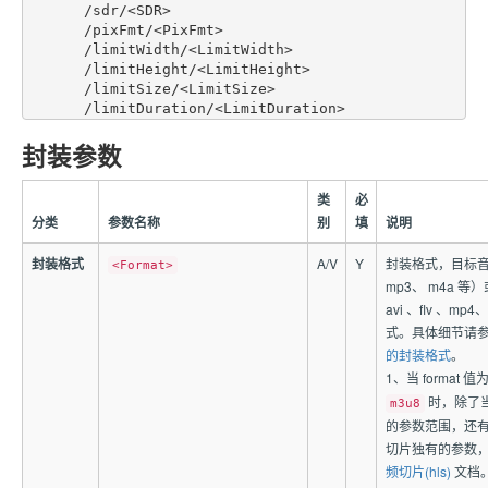
       /sdr/<SDR>

       /pixFmt/<PixFmt>

       /limitWidth/<LimitWidth>

       /limitHeight/<LimitHeight>

       /limitSize/<LimitSize>

封装参数
类
必
分类
参数名称
别
填
说明
封装格式
A/V
Y
封装格式，目标
<Format>
mp3、 m4a 
avi 、flv 、mp
式。具体细节请
的封装格式
。
1、当 format 值
时，除了
m3u8
的参数范围，还
切片独有的参数
频切片(hls)
文档