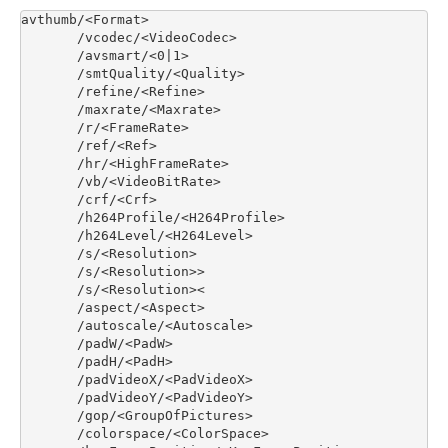
avthumb/<Format>

       /vcodec/<VideoCodec>

       /avsmart/<0|1>

       /smtQuality/<Quality>

       /refine/<Refine>

       /maxrate/<Maxrate>

       /r/<FrameRate>

       /ref/<Ref>

       /hr/<HighFrameRate>

       /vb/<VideoBitRate>

       /crf/<Crf>

       /h264Profile/<H264Profile>

       /h264Level/<H264Level>	

       /s/<Resolution>

       /s/<Resolution>>

       /s/<Resolution><

       /aspect/<Aspect>

       /autoscale/<Autoscale>

       /padW/<PadW>

       /padH/<PadH>

       /padVideoX/<PadVideoX>

       /padVideoY/<PadVideoY>

       /gop/<GroupOfPictures>

       /colorspace/<ColorSpace>	
