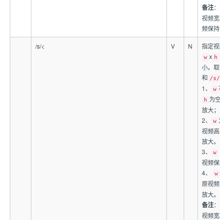
备注
：
视频宽
频保持
/s/
<
V
N
指定视
x
w
h
小。取
和
/s/
1、
w
为
h
放大；
2、
w
视频高
放大。
3、
w
视频保
4、
w
原视频
放大。
备注
：
视频宽