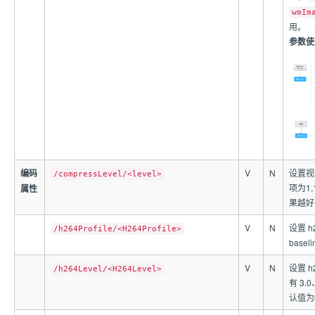
wmIm
用。
参数使
编码
V
N
设置视
/compressLevel/<level>
项为1,
属性
果越好
V
N
设置 h
/h264Profile/<H264Profile>
basel
V
N
设置 h
/h264Level/<H264Level>
有 3.0
认值为3