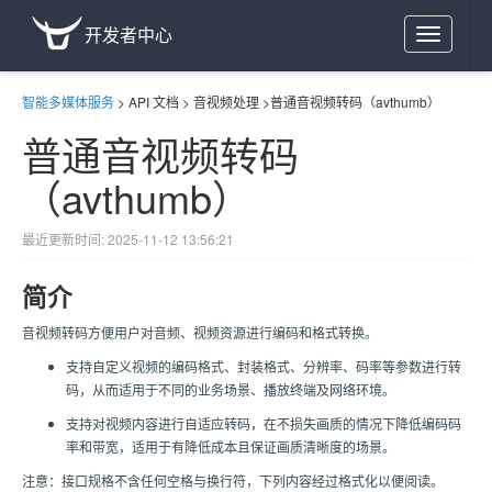
开发者中心
Toggle
navigation
智能多媒体服务
>
API 文档
>
音视频处理
>
普通音视频转码（avthumb）
普通音视频转码
（avthumb）
最近更新时间: 2025-11-12 13:56:21
简介
音视频转码方便用户对音频、视频资源进行编码和格式转换。
支持自定义视频的编码格式、封装格式、分辨率、码率等参数进行转
码，从而适用于不同的业务场景、播放终端及网络环境。
支持对视频内容进行自适应转码，在不损失画质的情况下降低编码码
率和带宽，适用于有降低成本且保证画质清晰度的场景。
注意：接口规格不含任何空格与换行符，下列内容经过格式化以便阅读。