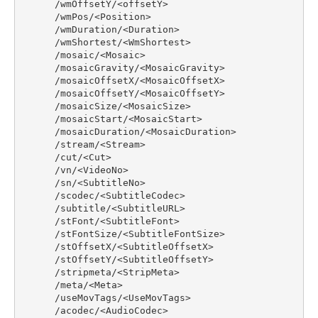
       /wmOffsetY/<offsetY>

       /wmPos/<Position>

       /wmDuration/<Duration>

       /wmShortest/<WmShortest>

       /mosaic/<Mosaic>

       /mosaicGravity/<MosaicGravity>

       /mosaicOffsetX/<MosaicOffsetX>

       /mosaicOffsetY/<MosaicOffsetY>

       /mosaicSize/<MosaicSize>

       /mosaicStart/<MosaicStart>

       /mosaicDuration/<MosaicDuration>

       /stream/<Stream>

       /cut/<Cut>

       /vn/<VideoNo> 

       /sn/<SubtitleNo>

       /scodec/<SubtitleCodec>

       /subtitle/<SubtitleURL>

       /stFont/<SubtitleFont>

       /stFontSize/<SubtitleFontSize>

       /stOffsetX/<SubtitleOffsetX>

       /stOffsetY/<SubtitleOffsetY>

       /stripmeta/<StripMeta>

       /meta/<Meta>

       /useMovTags/<UseMovTags>

       /acodec/<AudioCodec>
