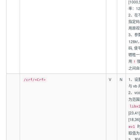
[100
率：12
2、在
指定码
用原视
3、参
128
码, 
牺牲一
用
!
之间自
V
N
1、设
/crf/<Crf>
与 vb
2、vco
为范围 [
libx
[23,
[18,3
时
av1
取值为范
3、其