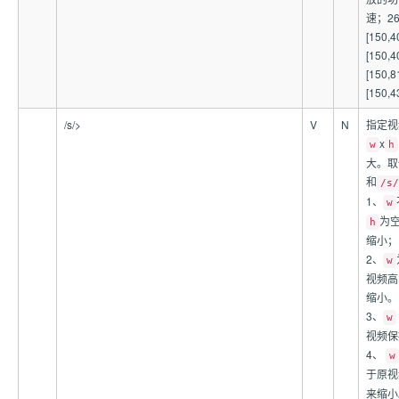
速；2
[150
[150
[150
[150,
/s/
>
V
N
指定视
x
w
h
大。取
和
/s/
1、
w
为
h
缩小；
2、
w
视频高
缩小。
3、
w
视频保
4、
w
于原视
来缩小