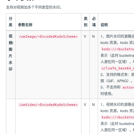
支持对视频加多个不同类型的水印。
分
类
必
类
参数名称
别
填
说明
视
V
N
1、图片水印的源路
/wmImage/<EncodedKodoScheme>
kodo 资源。kodo 
频/
图
kodo://<bucketn
表示（此时 bucketn
片
入源在同一区域），
水
印
urlsafe_base64_
2、支持的格式有：
图（GIF、APNG）
3、不支持和
autos
时使用。
V
N
1、视频水印的源路
/wmVideo/<EncodedKodoScheme>
kodo 资源。kodo 
kodo://<bucketn
表示（此时 bucketn
入源在同一区域），