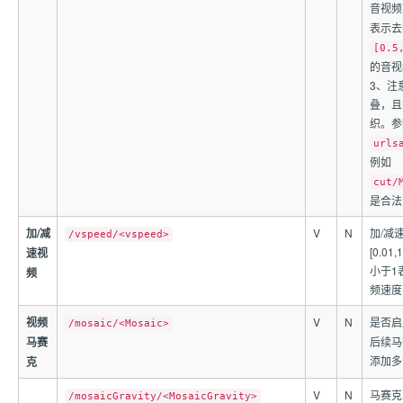
音视
表示去
[0.5
的音视
3、注
叠，且
织。参
urls
例如
cut/
是合法
加/减
V
N
加/减
/vspeed/<vspeed>
[0.0
速视
小于1
频
频速度
视频
V
N
是否启
/mosaic/<Mosaic>
马赛
后续马
添加多
克
V
N
马赛克
/mosaicGravity/<MosaicGravity>