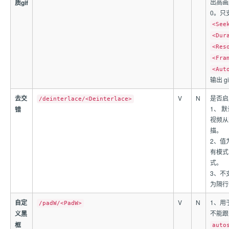
出高画
质gif
0。只
<See
<Dur
<Res
<Fra
<Aut
输出 g
去交
V
N
是否启
/deinterlace/<Deinterlace>
1、 
错
视频从
描。
2、值
有模式
式。
3、不
为隔行
自定
V
N
1、用
/padW/<PadW>
不能
义黑
框
auto