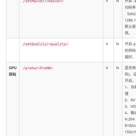
V
N
开启
/smtMaxvbr/<maxvbr>
均码率
（bi
128k 
默认使用
效。
V
N
开启
/smtQuality/<quality>
a
的转码
越好。整
GPU
V
N
是否倾
/prehw/<PreHW>
码)，
转码
开启，
1、当
理
2、A
3、H
4、输
H.264
8192
150x1