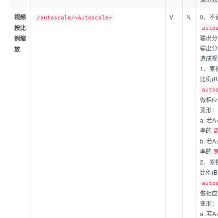
视频
V
N
0、不
/autoscale/<Autoscale>
按比
auto
输出分
例缩
输出分
放
造成视
1、原
比例(
auto
做相应
变形：
a. 
率的
b. 
率的
2、原
比例(
auto
做相应
变形：
a. 