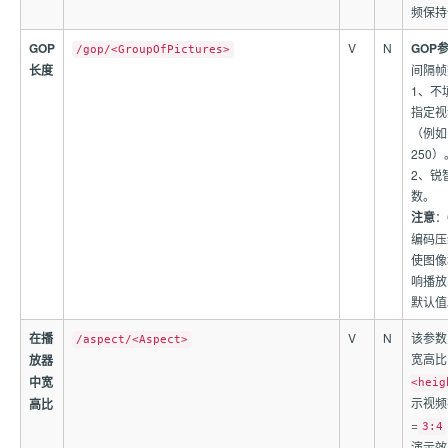
频保持
GOP
V
N
GOP
/gop/<GroupOfPictures>
长度
间隔帧数
1、不
指定视
（例如
250）
2、锐
数。
注意
：
编码压
使图像
响播放
默认值
在播
V
N
该参数
/aspect/<Aspect>
宽高比
放器
中宽
<heig
示视频
高比
=
3:4
演示效