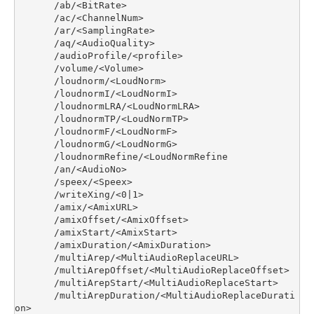
       /ab/<BitRate>

       /ac/<ChannelNum>

       /ar/<SamplingRate>

       /aq/<AudioQuality>

       /audioProfile/<profile>

       /volume/<Volume>

       /loudnorm/<LoudNorm>

       /loudnormI/<LoudNormI>

       /loudnormLRA/<LoudNormLRA>

       /loudnormTP/<LoudNormTP>

       /loudnormF/<LoudNormF>

       /loudnormG/<LoudNormG>

       /loudnormRefine/<LoudNormRefine

       /an/<AudioNo>

       /speex/<Speex>

       /writeXing/<0|1>

       /amix/<AmixURL>

       /amixOffset/<AmixOffset>

       /amixStart/<AmixStart>

       /amixDuration/<AmixDuration>

       /multiArep/<MultiAudioReplaceURL>

       /multiArepOffset/<MultiAudioReplaceOffset>

       /multiArepStart/<MultiAudioReplaceStart>

       /multiArepDuration/<MultiAudioReplaceDurati
on>
