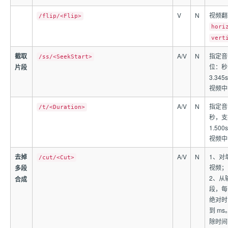
V
N
视频翻
/flip/<Flip>
hori
vert
截取
A/V
N
指定音
/ss/<SeekStart>
位：秒
片段
3.3
视频中
A/V
N
指定音
/t/<Duration>
秒，支
1.5
视频中
去掉
A/V
N
1、对
/cut/<Cut>
视频；
多段
2、从
合成
段，每
绝对时
到 m
除时间