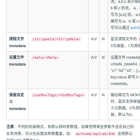
流，a,b,c 表示
b 和 c 的流，-a
号为 [a,b] 流，-a
编号为 a、b 或 
号可以通过
avinf
清除文件
A/V
N
是否清除文件的
/stripmeta/<StripMeta>
metadata
0为保留，1为清
设置文件
A/V
N
设置文件 metad
/meta/<Meta>
urlsafe_base64_e
metadata
“v1”,“k2”:“v2”…
key:value 即
metadata。
保留自定
A/V
N
输出格式为 MOV/
/useMovTags/<UseMovTags>
时，是否支持保
义
义元数据。0为清
metadata
留。默认为0。
注意
：不同的封装格式，有默认转码参数值，如果觉得某些参数不适合自己的
业务场景，可以在后面加参数覆盖。如：
会把默认
avthumb/mp3/ab/64k