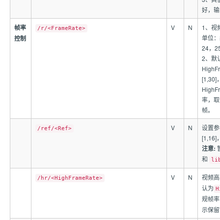
好，输
帧率
V
N
1、视
/r/<FrameRate>
单位：
控制
24，2
2、默
High
[1,3
High
率，取值
帧。
V
N
设置参
/ref/<Ref>
[1,1
注意:
和
li
V
N
视频高
/hr/<HighFrameRate>
认为
H
规帧率
示保留