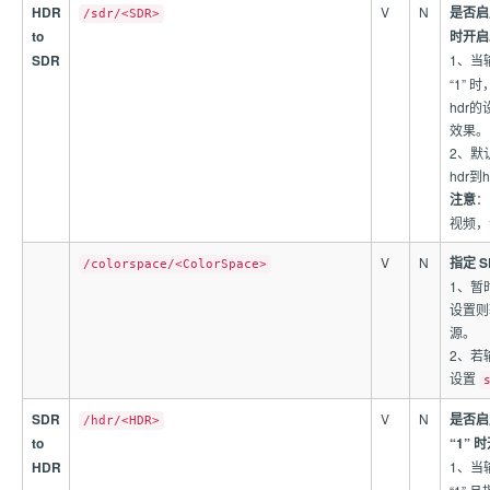
HDR
V
N
是否启
/sdr/<SDR>
to
时开启
SDR
1、当
“1”
hdr
效果。
2、默
hdr到h
注意
：
视频，
V
N
指定 
/colorspace/<ColorSpace>
1、暂
设置则
源。
2、若
设置
SDR
V
N
是否启
/hdr/<HDR>
to
“1” 
HDR
1、当