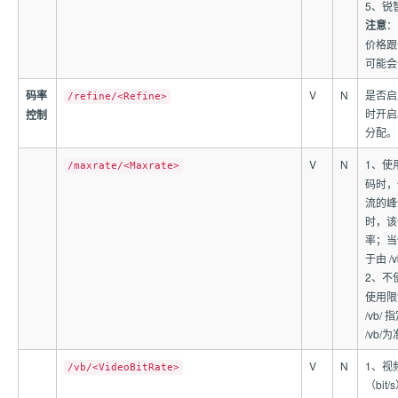
5、锐
注意
：
价格跟
可能会
码率
V
N
是否启
/refine/<Refine>
时开启
控制
分配。
V
N
1、使
/maxrate/<Maxrate>
码时，
流的峰
时，该
率；当使
于由 /v
2、不
使用限
/vb/
指
/vb/
为
V
N
1、视
/vb/<VideoBitRate>
（bit