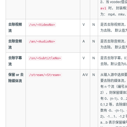
2、当 vcodec
时， 封装格
av1
为： mp4、mkv
去除视频
V
N
是否去除视频流，
/vn/<VideoNo>
为去除。 默认值
流
去除音频
A
N
是否去除音频流，
/an/<AudioNo>
为去除。 默认值
流
去除字幕
V
N
是否去除字幕，0
/sn/<SubtitleNo>
去除。默认值为0
流
保留 or 去
A/V
N
从输入源中选择
/stream/<Stream>
要去除的媒体流
除媒体流
有 n 个流（编号从 
2），则保留媒体
有 0、(n-1)、0
0,1,2 等，去
数有 -0、-(n-1)、
2)、-1…1、-1,
a…b 表示保留编号为