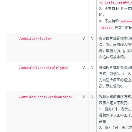
urlsafe_base64_
2、不支持 HLS 格
印。
3、不支持和
autos
参数同时使
rotate
V
N
指定图片或视频水印
/wmScale/<Scale>
边、宽、高与输入视
例，取值为(0,1]，
自适应缩放水印。
V
N
选择图片或视频水印
/wmScaleType/<ScaleType>
方式，取值0、1、2
为自适应原图的短边
高，默认值为0。
V
N
视频水印的排序方式
/wmVideoOrder/<VideoOrder>
表示自定义不改变。
1、值为1时，表示
视频水印以画中画形
画布；
2、值为 2时，表示