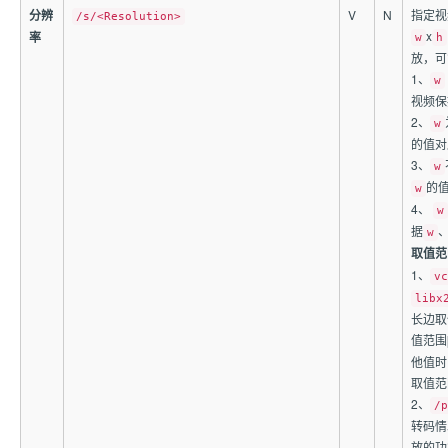
分辨
V
N
指定视
/s/<Resolution>
x
率
w
h
放，可
1、
w
视频保
2、
w
的值对
3、
w
的
w
4、
w
据
w
取值范
1、
vc
libx
长边取值
值范围[
他值时,
取值范围
2、
/p
转码情
放的功