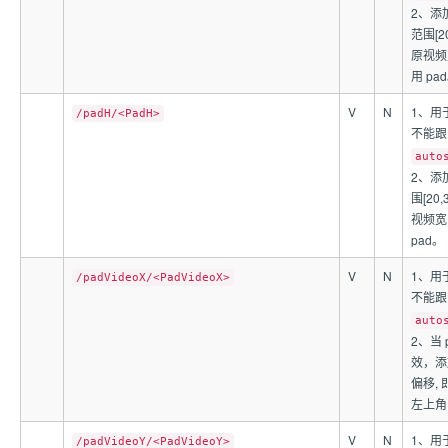
2、添
范围[2
原视频宽
用 pa
V
N
1、用
/padH/<PadH>
不能
auto
2、添
围[20
视频宽,
pad。
V
N
1、用
/padVideoX/<PadVideoX>
不能
auto
2、当 
效，添
偏移,
左上角的
V
N
1、用
/padVideoY/<PadVideoY>