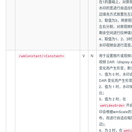
在1的基础上，对原
水印的宽进行自适应
边填充方式放置在左
3、取值为3，将原
左右分割，对原视频
剩余空间进行拉伸填
4、取值为1、2、3
水印视频会进行混音
V
N
用于设置图片或视频
/wmConstant/<Constant>
视频 DAR（display as
变化而产生形变，默
1、值为 0 时，水
DAR 变化而产生形
2、值为 1 时，水
比；
3、值为 2 时，在
开
wmVideoOrder
印会根据wmScale
布，而进行自适应缩
边)；
4、为 3 时，在
wmVi