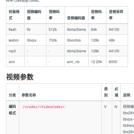
码率128k调整为64k。
封装格
视频编码
视频码
音频码
音频采样
式
器
率
音频编码器
率
率
flash
flv
512k
libmp3lame
64k
44100
webm
libvpx
700k
libvorbis
128k
48k
mp3
-
-
libmp3lame
128k
44100
amr
-
-
amr_nb
12.20k
8000
视频参数
类
必
分类
参数名称
别
填
说明
编码
V
N
视频编
/vcodec/<VideoCodec>
libx2
格式
libvp
libth
libx