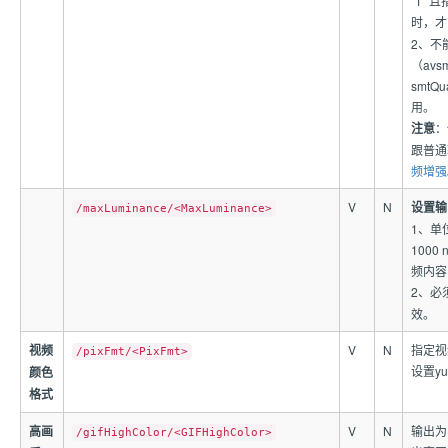
“1” 
时，才
2、不
（avsm
smtQu
用。
注意
：
跟普通
频增强
V
N
设置输
/maxLuminance/<MaxLuminance>
1、单位 
1000
频内容
2、必
效。
视频
V
N
指定视
/pixFmt/<PixFmt>
设置yu
颜色
格式
高画
V
N
输出为 
/gifHighColor/<GIFHighColor>