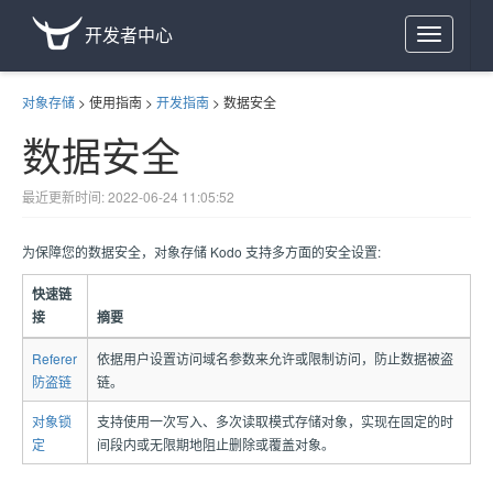
开发者中心
Toggle
navigation
对象存储
>
使用指南
>
开发指南
>
数据安全
数据安全
最近更新时间: 2022-06-24 11:05:52
为保障您的数据安全，对象存储 Kodo 支持多方面的安全设置:
快速链
接
摘要
Referer
依据用户设置访问域名参数来允许或限制访问，防止数据被盗
防盗链
链。
对象锁
支持使用一次写入、多次读取模式存储对象，实现在固定的时
定
间段内或无限期地阻止删除或覆盖对象。