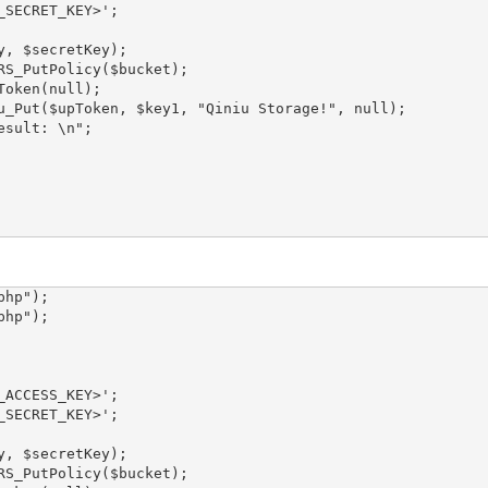
SECRET_KEY>';

y, $secretKey);

RS_PutPolicy($bucket);

oken(null);

u_Put($upToken, $key1, "Qiniu Storage!", null);

sult: \n";

hp");

hp");

ACCESS_KEY>';

SECRET_KEY>';

y, $secretKey);

RS_PutPolicy($bucket);
