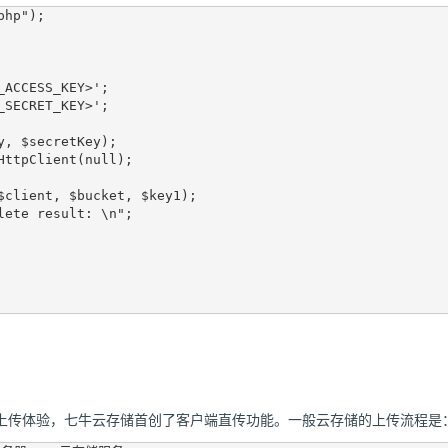
hp");

ACCESS_KEY>';

SECRET_KEY>';

y, $secretKey);

HttpClient(null);

$client, $bucket, $key1);

lete result: \n";

上传体验，七牛云存储首创了客户端直传功能。一般云存储的上传流程是