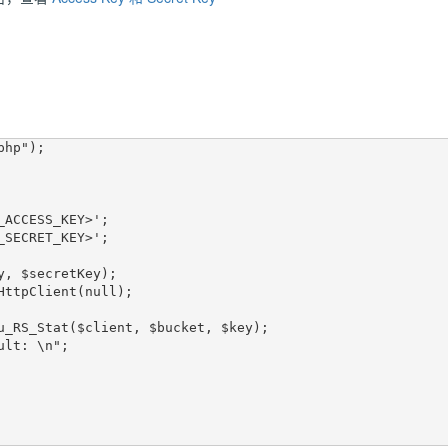
hp");

ACCESS_KEY>';

SECRET_KEY>';

y, $secretKey);

HttpClient(null);

u_RS_Stat($client, $bucket, $key);

lt: \n";
