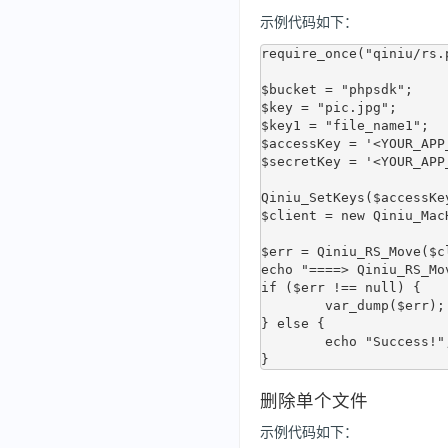
示例代码如下：
require_once("qiniu/rs.p
$bucket = "phpsdk";

$key = "pic.jpg";

$key1 = "file_name1";

$accessKey = '<YOUR_APP_
$secretKey = '<YOUR_APP_
Qiniu_SetKeys($accessKe
$client = new Qiniu_Mac
$err = Qiniu_RS_Move($c
echo "====> Qiniu_RS_Mo
if ($err !== null) {

	var_dump($err);

} else {

	echo "Success!";

删除单个文件
示例代码如下：