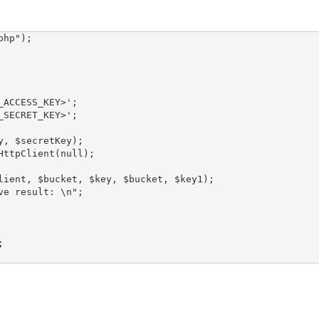
hp");

ACCESS_KEY>';

SECRET_KEY>';

y, $secretKey);

HttpClient(null);

lient, $bucket, $key, $bucket, $key1);

ve result: \n";
