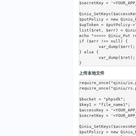
$secretKey = '<YOUR_APP_
Qiniu_SetKeys($accessKe
$putPolicy = new Qiniu_
$upToken = $putPolicy->T
list($ret, $err) = Qini
echo "====> Qiniu_Put re
if ($err !== null) {

	var_dump($err);

} else {

	var_dump($ret);

上传本地文件
require_once("qiniu/io.p
require_once("qiniu/rs.p
$bucket = "phpsdk";

$key1 = "file_name1";

$accessKey = '<YOUR_APP_
$secretKey = '<YOUR_APP_
Qiniu_SetKeys($accessKe
$putPolicy = new Qiniu_