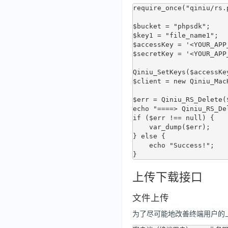
require_once("qiniu/rs.p
$bucket = "phpsdk";

$key1 = "file_name1";

$accessKey = '<YOUR_APP_
$secretKey = '<YOUR_APP_
Qiniu_SetKeys($accessKe
$client = new Qiniu_Mac
$err = Qiniu_RS_Delete(
echo "====> Qiniu_RS_De
if ($err !== null) {

    var_dump($err);

} else {

    echo "Success!";

上传下载接口
文件上传
为了尽可能地改善终端用户的