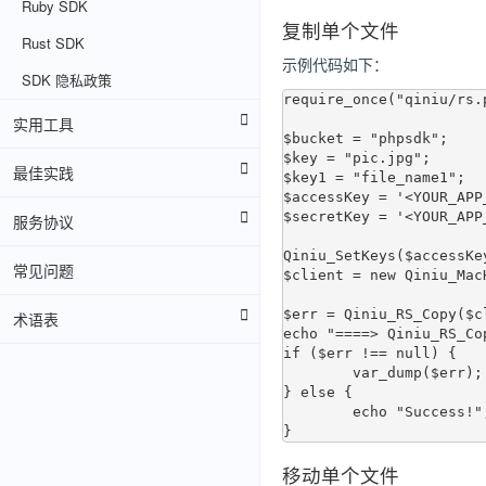
Ruby SDK
复制单个文件
Rust SDK
示例代码如下：
SDK 隐私政策
require_once("qiniu/rs.p
实用工具
$bucket = "phpsdk";

$key = "pic.jpg";

最佳实践
$key1 = "file_name1";

$accessKey = '<YOUR_APP_
$secretKey = '<YOUR_APP_
服务协议
Qiniu_SetKeys($accessKe
常见问题
$client = new Qiniu_Mac
$err = Qiniu_RS_Copy($c
术语表
echo "====> Qiniu_RS_Co
if ($err !== null) {

	var_dump($err);

} else {

	echo "Success!";

移动单个文件