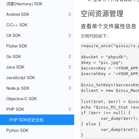
鸿蒙(Harmony) SDK
空间资源管理
Android SDK
C/C++ SDK
查看单个文件属性信息
C# SDK
示例代码如下：
Flutter SDK
require_once("qiniu/rs.p
Go SDK
$bucket = "phpsdk";

$key = "pic.jpg";

Java SDK
$accessKey = '<YOUR_APP_
$secretKey = '<YOUR_APP_
JavaScript SDK
Qiniu_SetKeys($accessKe
Node.js SDK
$client = new Qiniu_Mac
Objective-C SDK
list($ret, $err) = Qini
echo "Qiniu_RS_Stat resu
PHP SDK
if ($err !== null) {

	var_dump($err);

PHP SDK历史文档
} else {

Python SDK
	var_dump($ret);
