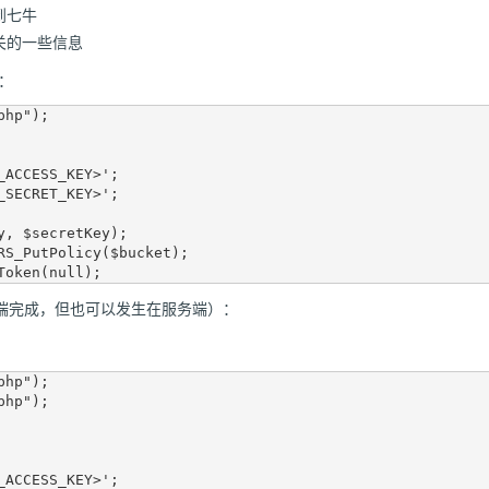
到七牛
关的一些信息
：
hp");

ACCESS_KEY>';

SECRET_KEY>';

y, $secretKey);

RS_PutPolicy($bucket);

端完成，但也可以发生在服务端）：
hp");

hp");

ACCESS_KEY>';
