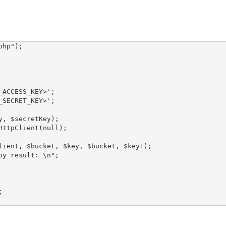
hp");

ACCESS_KEY>';

SECRET_KEY>';

y, $secretKey);

HttpClient(null);

lient, $bucket, $key, $bucket, $key1);

py result: \n";
