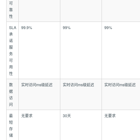
可
靠
性
SLA
99.9%
99%
99%
承
诺
服
务
可
用
性
数
实时访问ms级延迟
实时访问ms级延迟
实时访问ms级延迟
据
访
问
最
无要求
30天
无要求
短
存
储