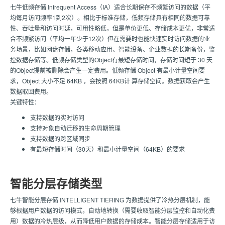
七牛低频存储 Infrequent Access（IA）适合长期保存不频繁访问的数据（平
均每月访问频率1到2次）。相比于标准存储，低频存储具有相同的数据可靠
性、吞吐量和访问时延，可用性略低，但是单价更低、存储成本更优，非常适
合不频繁访问（平均一年少于12次）但在需要时也能快速实时访问数据的业
务场景，比如网盘存储，各类移动应用、智能设备、企业数据的长期备份，监
控数据存储等。低频存储类型的Object有最短存储时间，存储时间短于 30 天
的Object提前被删除会产生一定费用。低频存储 Object 有最小计量空间要
求，Object 大小不足 64KB ，会按照 64KB计 算存储空间。数据获取会产生
数据取回费用。
关键特性：
支持数据的实时访问
支持对象自动迁移的生命周期管理
支持数据的跨区域同步
有最短存储时间（30天）和最小计量空间（64KB）的要求
智能分层存储类型
七牛智能分层存储 INTELLIGENT TIERING 为数据提供了冷热分层机制，能
够根据用户数据的访问模式，自动地转换（需要收取智能分层监控和自动化费
用）数据的冷热层级，从而降低用户数据的存储成本。智能分层存储适用于访