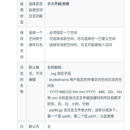
启
选择是否
单击
开启/关闭
用
启用空间
状
日志功能
态
保
选择一个
- 必须指定一个空间
存
空间用于
- 可选择当前空间，也可选择任一已建立空间
到
保存日志
- 选择非当前空间时，日志可能被他人访问
空
间
日
默认格
名称解释：
志
式，不可
- _log 固定字段
的
编辑
- bucketname 用户指定的存储访问空间日志的空
名
间名
称
- YYYY-MM-DD-HH-mm YYYY、MM、DD、HH
和 mm 分别是该日志文件被创建时的阿拉伯数字
的年、月、日、小时、分钟
- partN.gz 当日志文件很大时，会拆分成多个，
第一个是 part0，第二个是 part1，以此类推
日
默认内
无