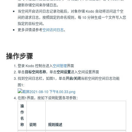
建新存储空间来存储日志。
当空间开启访问日志记录功能后，对象存储 Kodo 自动将访问这个空
间的请求日志，按照固定的命名规则，每 10 分钟生成一个文件写入您
指定的目标空间。
更多详情请参考
空间访问日志
。
操作步骤
登录 Kodo 控制台进入
空间管理
界面
单击
目标空间名称
，单击
空间设置
进入空间设置界面
找到空间日志栏，如图1，单击
开启/关闭
当前空间的空间日志功能
图1:
在图1界面，按如下说明配置各项参数：
操
作
名
称
说明
规则描述