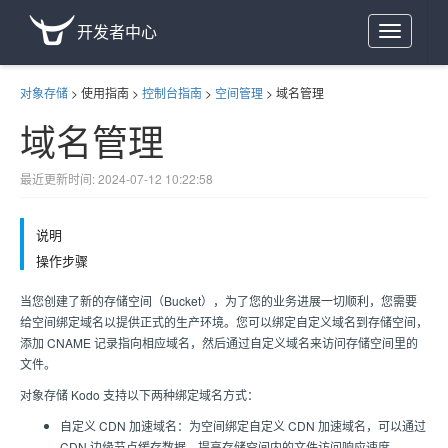
开发者中心
Toggle
navigation
对象存储
>
使用指南
>
控制台指南
>
空间管理
>
域名管理
域名管理
最近更新时间: 2024-07-12 10:22:58
说明
操作步骤
当您创建了新的存储空间（Bucket），为了您的业务进展一切顺利，您需要
给空间绑定域名以提供正式的生产环境。您可以绑定自定义域名到存储空间，
添加 CNAME 记录指向相应域名，然后通过自定义域名来访问存储空间里的
文件。
对象存储 Kodo 支持以下两种绑定域名方式：
自定义 CDN 加速域名：为空间绑定自定义 CDN 加速域名，可以通过
CDN 边缘节点缓存数据，提高存储空间内的文件访问响应速度。