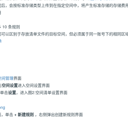
成后，会按标准存储类型上传到在指定空间中，将产生标准存储的存储费
用
10 条规则
间可以区别于存放清单文件的目标空间，但必须属于同一账号下的相同区
单
空间管理
界面
击
空间设置
进入空间设置界面
，单击
设置
，进入图2:空间清单设置界面
面，单击
+ 新建规则
，右侧弹出创建新规则界面