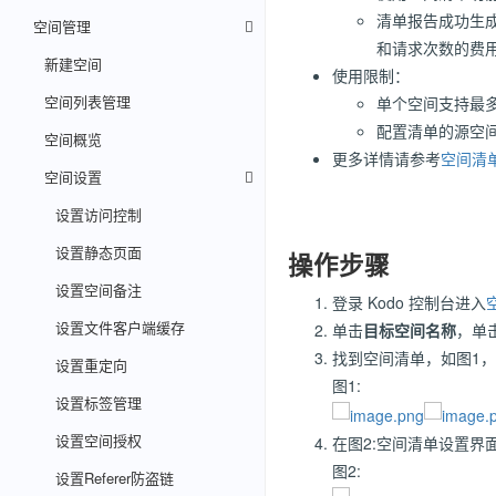
清单报告成功生
空间管理
和请求次数的费
新建空间
使用限制：
空间列表管理
单个空间支持最多 
配置清单的源空
空间概览
更多详情请参考
空间清
空间设置
设置访问控制
设置静态页面
操作步骤
设置空间备注
登录 Kodo 控制台进入
设置文件客户端缓存
单击
目标空间名称
，单
找到空间清单，如图1
设置重定向
图1:
设置标签管理
设置空间授权
在图2:空间清单设置界
图2:
设置Referer防盗链