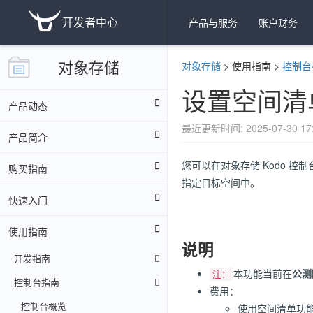
开发者中心
产品与服务
账户财务
对象存储
对象存储
>
使用指南
>
控制台
设置空间清
产品动态
最近更新时间: 2025-07-30 17:
产品简介
您可以在对象存储 Kodo 
购买指南
指定目标空间中。
快速入门
使用指南
说明
开发指南
本功能当前在
公测
注：
控制台指南
费用：
控制台概览
使用空间清单功