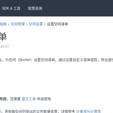
SDK & 工具
智慧咨询
指南
>
空间管理
>
空间设置
>
设置空间清单
单
40:51
控制台，为空间（Bucket）设置空间清单。通过设置自定义清单规则，导
阶段
，您需要
提交工单
申请使用
能，将依据空间列举出的文件数量收费，详情参考
计量项与计费项