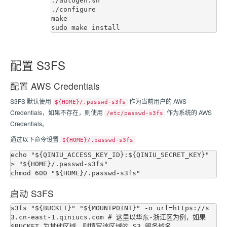
./autogen.sh

./configure

make

配置 S3FS
配置 AWS Credentials
S3FS 默认使用
作为当前用户的 AWS
${HOME}/.passwd-s3fs
Credentials，如果不存在，则使用
作为系统的 AWS
/etc/passwd-s3fs
Credentials。
通过以下命令设置
${HOME}/.passwd-s3fs
echo "${QINIU_ACCESS_KEY_ID}:${QINIU_SECRET_KEY}" 
> "${HOME}/.passwd-s3fs"

启动 S3FS
s3fs "${BUCKET}" "${MOUNTPOINT}" -o url=https://s
3.cn-east-1.qiniucs.com # 这里以华东-浙江区为例，如果 