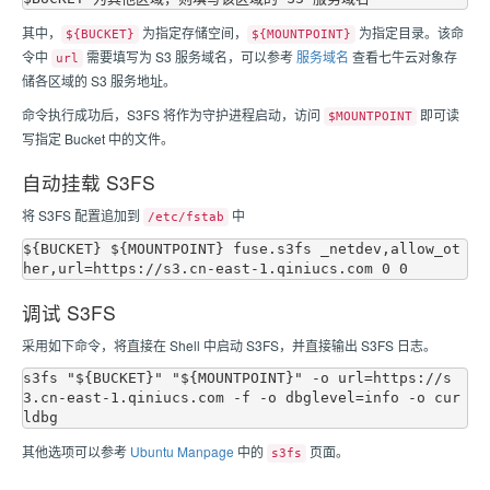
其中，
为指定存储空间，
为指定目录。该命
${BUCKET}
${MOUNTPOINT}
令中
需要填写为 S3 服务域名，可以参考
服务域名
查看七牛云对象存
url
储各区域的 S3 服务地址。
命令执行成功后，S3FS 将作为守护进程启动，访问
即可读
$MOUNTPOINT
写指定 Bucket 中的文件。
自动挂载 S3FS
将 S3FS 配置追加到
中
/etc/fstab
${BUCKET} ${MOUNTPOINT} fuse.s3fs _netdev,allow_ot
调试 S3FS
采用如下命令，将直接在 Shell 中启动 S3FS，并直接输出 S3FS 日志。
s3fs "${BUCKET}" "${MOUNTPOINT}" -o url=https://s
3.cn-east-1.qiniucs.com -f -o dbglevel=info -o cur
其他选项可以参考
Ubuntu Manpage
中的
页面。
s3fs