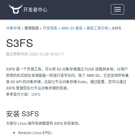
开发者中心
Toggle
navigation
对象存储
>
使用指南
>
开发指南
>
AWS S3 兼容
>
兼容工具示例
>
S3FS
S3FS
最近更新时间: 2023-12-28 18:03:17
S3FS 是一个开源工具，可以将 S3 对象存储通过 FUSE 挂载到本地，以用户
熟悉的形式如在本地磁盘一样进行读写访问。除了 AWS S3，它还支持所有兼
容 S3 API 的对象存储，比如七牛云对象存储 Kodo。通过配置，您可以通过
S3FS 管理您在七牛云对象存储的资源。
参考官方介绍：
S3FS
安装 S3FS
大部分 Linux 操作系统都提供 S3FS 的安装包。
Amazon Linux EPEL: