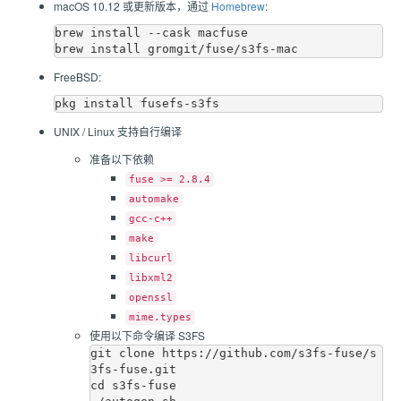
macOS 10.12 或更新版本，通过
Homebrew
:
brew install --cask macfuse

FreeBSD:
UNIX / Linux 支持自行编译
准备以下依赖
fuse >= 2.8.4
automake
gcc-c++
make
libcurl
libxml2
openssl
mime.types
使用以下命令编译 S3FS
git clone https://github.com/s3fs-fuse/s
3fs-fuse.git

cd s3fs-fuse
