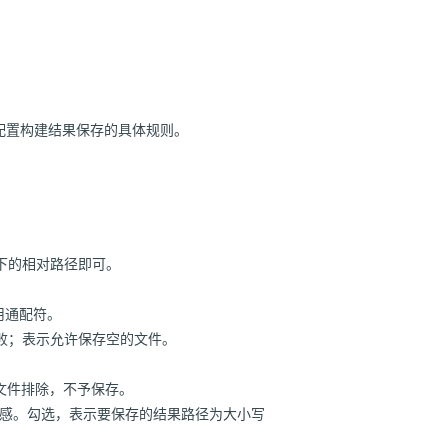
配置构建结果保存的具体规则。
ce 下的相对路径即可。
用通配符。
不导致保存失败；表示允许保存空的文件。
数据文件排除，不予保存。
配规则是否对大小写敏感。勾选，表示要保存的结果路径为大小写