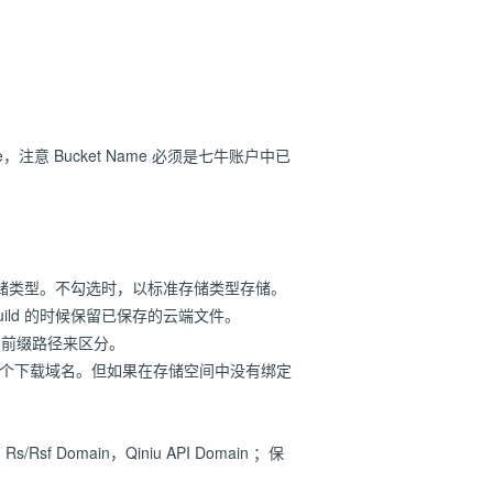
t Name，注意 Bucket Name 必须是七牛账户中已
荐使用低频存储类型。不勾选时，以标准存储类型存储。
 build 的时候保留已保存的云端文件。
以不同前缀路径来区分。
中选择一个下载域名。但如果在存储空间中没有绑定
sf Domain，Qiniu API Domain ；保