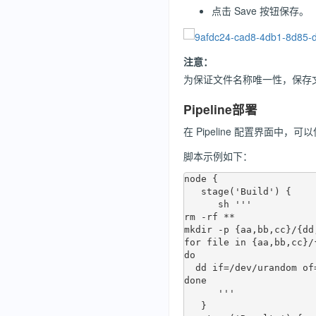
点击 Save 按钮保存。
注意：
为保证文件名称唯一性，保存
Pipeline部署
在 Pipeline 配置界面中，可以
脚本示例如下：
node {

   stage('Build') {

      sh '''

rm -rf **

mkdir -p {aa,bb,cc}/{dd,
for file in {aa,bb,cc}/
do

  dd if=/dev/urandom of="$file" count=1024 bs=1

done

      '''

   }
