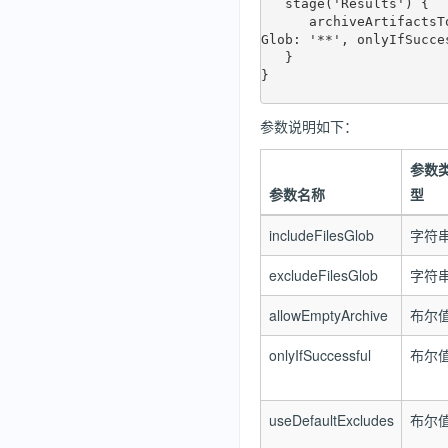
   stage('Results') {

      archiveArtifactsToQiniu allowEmptyArchive: false, caseSensitive: false, excludeFilesGlob: '', includeFiles
Glob: '**', onlyIfSucce
   }

}

参数说明如下：
参数
参数名称
型
includeFilesGlob
字符
excludeFilesGlob
字符
allowEmptyArchive
布尔
onlyIfSuccessful
布尔
useDefaultExcludes
布尔