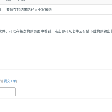
值
要保存的结果路径大小写敏感
文件，可以在每次构建页面中看到，点击即可从七牛云存储下载构建输出
，请
提交工单
)