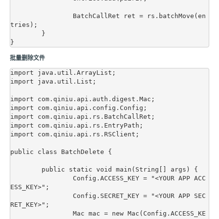
		BatchCallRet ret = rs.batchMove(en
tries);

	}

批量删除文件
import java.util.ArrayList;

import java.util.List;

import com.qiniu.api.auth.digest.Mac;

import com.qiniu.api.config.Config;

import com.qiniu.api.rs.BatchCallRet;

import com.qiniu.api.rs.EntryPath;

import com.qiniu.api.rs.RSClient;

public class BatchDelete {

	public static void main(String[] args) {

		Config.ACCESS_KEY = "<YOUR APP ACC
ESS_KEY>";

		Config.SECRET_KEY = "<YOUR APP SEC
RET_KEY>";

		Mac mac = new Mac(Config.ACCESS_KE