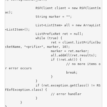
		RSFClient client = new RSFClient(m
ac);

		String marker = "";

		List<ListItem> all = new ArrayList
<ListItem>();

		ListPrefixRet ret = null;

		while (true) {

			ret = client.listPrifix(bu
cketName, "<prifix>", marker, 10);

			marker = ret.marker;

			all.addAll(ret.results);

			if (!ret.ok()) {

				// no more items o
r error occurs

				break;

			}

		}

		if (ret.exception.getClass() != RS
FEofException.class) {

			// error handler

		} 

	}
