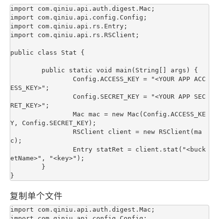
import com.qiniu.api.auth.digest.Mac;

import com.qiniu.api.config.Config;

import com.qiniu.api.rs.Entry;

import com.qiniu.api.rs.RSClient;

public class Stat {

	public static void main(String[] args) {

		Config.ACCESS_KEY = "<YOUR APP ACC
ESS_KEY>";

		Config.SECRET_KEY = "<YOUR APP SEC
RET_KEY>";

		Mac mac = new Mac(Config.ACCESS_KE
Y, Config.SECRET_KEY);

		RSClient client = new RSClient(ma
c);

		Entry statRet = client.stat("<buck
etName>", "<key>");

	}

复制单个文件
import com.qiniu.api.auth.digest.Mac;

import com.qiniu.api.config.Config;
