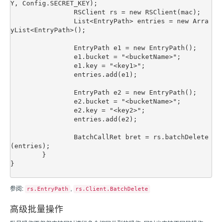
Y, Config.SECRET_KEY);

		RSClient rs = new RSClient(mac);

		List<EntryPath> entries = new Arra
yList<EntryPath>();

		EntryPath e1 = new EntryPath();

		e1.bucket = "<bucketName>";

		e1.key = "<key1>";

		entries.add(e1);

		EntryPath e2 = new EntryPath();

		e2.bucket = "<bucketName>";

		e2.key = "<key2>";

		entries.add(e2);

		BatchCallRet bret = rs.batchDelete
(entries);

	}

}

参阅:
,
rs.EntryPath
rs.Client.BatchDelete
高级批量操作