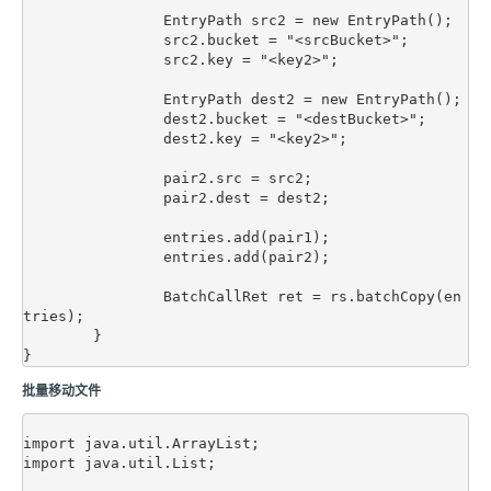
		EntryPath src2 = new EntryPath();

		src2.bucket = "<srcBucket>";

		src2.key = "<key2>";

		EntryPath dest2 = new EntryPath();

		dest2.bucket = "<destBucket>";

		dest2.key = "<key2>";

		pair2.src = src2;

		pair2.dest = dest2;

		entries.add(pair1);

		entries.add(pair2);

		BatchCallRet ret = rs.batchCopy(en
tries);

	}

批量移动文件
import java.util.ArrayList;

import java.util.List;
