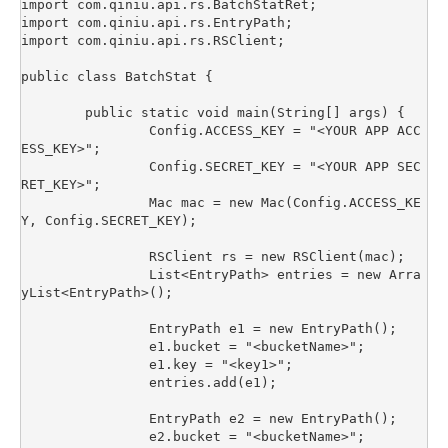
import com.qiniu.api.rs.BatchStatRet;

import com.qiniu.api.rs.EntryPath;

import com.qiniu.api.rs.RSClient;

public class BatchStat {

	public static void main(String[] args) {

		Config.ACCESS_KEY = "<YOUR APP ACC
ESS_KEY>";

		Config.SECRET_KEY = "<YOUR APP SEC
RET_KEY>";

		Mac mac = new Mac(Config.ACCESS_KE
Y, Config.SECRET_KEY);

		RSClient rs = new RSClient(mac);

		List<EntryPath> entries = new Arra
yList<EntryPath>();

		EntryPath e1 = new EntryPath();

		e1.bucket = "<bucketName>";

		e1.key = "<key1>";

		entries.add(e1);

		EntryPath e2 = new EntryPath();

		e2.bucket = "<bucketName>";
