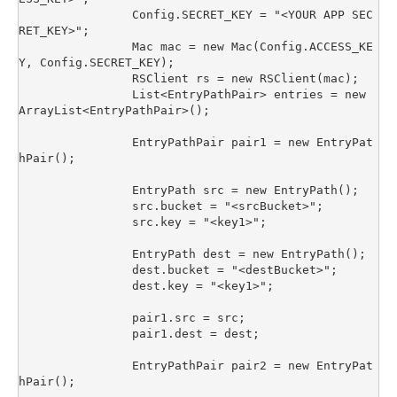
		Config.SECRET_KEY = "<YOUR APP SEC
RET_KEY>";

		Mac mac = new Mac(Config.ACCESS_KE
Y, Config.SECRET_KEY);

		RSClient rs = new RSClient(mac);

		List<EntryPathPair> entries = new 
ArrayList<EntryPathPair>();

		EntryPathPair pair1 = new EntryPat
hPair();

		EntryPath src = new EntryPath();

		src.bucket = "<srcBucket>";

		src.key = "<key1>";

		EntryPath dest = new EntryPath();

		dest.bucket = "<destBucket>";

		dest.key = "<key1>";

		pair1.src = src;

		pair1.dest = dest;

		EntryPathPair pair2 = new EntryPat
hPair();
