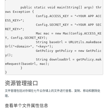
	public static void main(String[] args) thr
ows Exception {

		Config.ACCESS_KEY = "<YOUR APP ACC
ESS_KEY>";

		Config.SECRET_KEY = "<YOUR APP SEC
RET_KEY>";

		Mac mac = new Mac(Config.ACCESS_KE
Y, Config.SECRET_KEY);

		String baseUrl = URLUtils.makeBase
Url("<domain>", "<key>");

		GetPolicy getPolicy = new GetPolic
y();

		String downloadUrl = getPolicy.mak
eRequest(baseUrl, mac);

	}

资源管理接口
文件管理包括对存储在七牛云存储上的文件进行查看、复制、移动和删除处
理。
查看单个文件属性信息