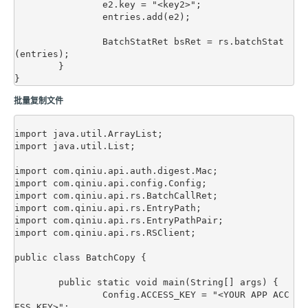
		e2.key = "<key2>";

		entries.add(e2);

		BatchStatRet bsRet = rs.batchStat
(entries);

	}

批量复制文件
import java.util.ArrayList;

import java.util.List;

import com.qiniu.api.auth.digest.Mac;

import com.qiniu.api.config.Config;

import com.qiniu.api.rs.BatchCallRet;

import com.qiniu.api.rs.EntryPath;

import com.qiniu.api.rs.EntryPathPair;

import com.qiniu.api.rs.RSClient;

public class BatchCopy {

	public static void main(String[] args) {

		Config.ACCESS_KEY = "<YOUR APP ACC
ESS_KEY>";
