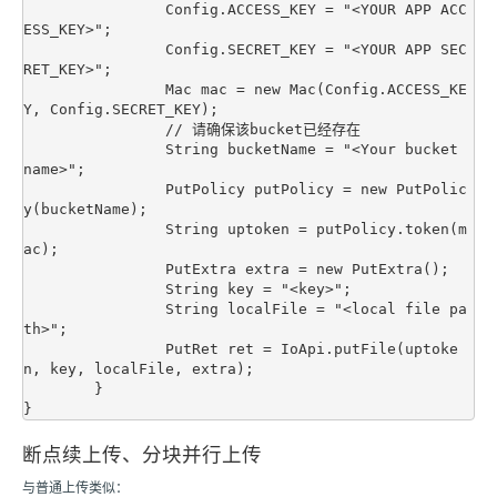
		Config.ACCESS_KEY = "<YOUR APP ACC
ESS_KEY>";

		Config.SECRET_KEY = "<YOUR APP SEC
RET_KEY>";

		Mac mac = new Mac(Config.ACCESS_KE
Y, Config.SECRET_KEY);

		// 请确保该bucket已经存在

		String bucketName = "<Your bucket 
name>";

		PutPolicy putPolicy = new PutPolic
y(bucketName);

		String uptoken = putPolicy.token(m
ac);

		PutExtra extra = new PutExtra();

		String key = "<key>";

		String localFile = "<local file pa
th>";

		PutRet ret = IoApi.putFile(uptoke
n, key, localFile, extra);

	}

断点续上传、分块并行上传
与普通上传类似：