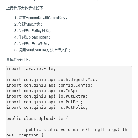
上传程序大体步骤如下：
设置AccessKey和SecretKey；
创建Mac对象；
创建PutPolicy对象；
生成UploadToken；
创建PutExtra对象；
调用put或putFile方法上传文件；
具体代码如下：
import java.io.File;

import com.qiniu.api.auth.digest.Mac;

import com.qiniu.api.config.Config;

import com.qiniu.api.io.IoApi;

import com.qiniu.api.io.PutExtra;

import com.qiniu.api.io.PutRet;

import com.qiniu.api.rs.PutPolicy;

public class UploadFile {

	public static void main(String[] args) thr
ows Exception {
