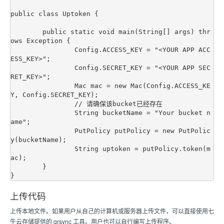
public class Uptoken {

	public static void main(String[] args) thr
ows Exception {

		Config.ACCESS_KEY = "<YOUR APP ACC
ESS_KEY>";

		Config.SECRET_KEY = "<YOUR APP SEC
RET_KEY>";

		Mac mac = new Mac(Config.ACCESS_KE
Y, Config.SECRET_KEY);

		// 请确保该bucket已经存在

		String bucketName = "Your bucket n
ame";

		PutPolicy putPolicy = new PutPolic
y(bucketName);

		String uptoken = putPolicy.token(m
ac);

	}

上传代码
上传本地文件。如果用户从自己的计算机或服务器上传文件，可以直接使用七
牛云存储提供的 qrsync 工具。用户也可以自行编写上传程序。