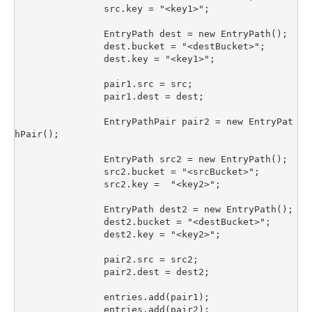
		src.key = "<key1>";

		EntryPath dest = new EntryPath();

		dest.bucket = "<destBucket>";

		dest.key = "<key1>";

		pair1.src = src;

		pair1.dest = dest;

		EntryPathPair pair2 = new EntryPat
hPair();

		EntryPath src2 = new EntryPath();

		src2.bucket = "<srcBucket>";

		src2.key =  "<key2>";

		EntryPath dest2 = new EntryPath();

		dest2.bucket = "<destBucket>";

		dest2.key = "<key2>";

		pair2.src = src2;

		pair2.dest = dest2;

		entries.add(pair1);

		entries.add(pair2);
