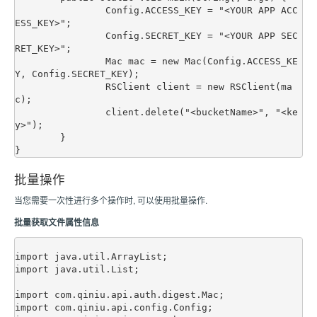
		Config.ACCESS_KEY = "<YOUR APP ACC
ESS_KEY>";

		Config.SECRET_KEY = "<YOUR APP SEC
RET_KEY>";

		Mac mac = new Mac(Config.ACCESS_KE
Y, Config.SECRET_KEY);

		RSClient client = new RSClient(ma
c);

		client.delete("<bucketName>", "<ke
y>");

	}

批量操作
当您需要一次性进行多个操作时, 可以使用批量操作.
批量获取文件属性信息
import java.util.ArrayList;

import java.util.List;

import com.qiniu.api.auth.digest.Mac;

import com.qiniu.api.config.Config;
