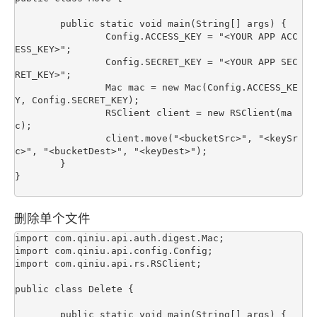
	public static void main(String[] args) {

		Config.ACCESS_KEY = "<YOUR APP ACC
ESS_KEY>";

		Config.SECRET_KEY = "<YOUR APP SEC
RET_KEY>";

		Mac mac = new Mac(Config.ACCESS_KE
Y, Config.SECRET_KEY);

		RSClient client = new RSClient(ma
c);

		client.move("<bucketSrc>", "<keySr
c>", "<bucketDest>", "<keyDest>");

	}

}

删除单个文件
import com.qiniu.api.auth.digest.Mac;

import com.qiniu.api.config.Config;

import com.qiniu.api.rs.RSClient;

public class Delete {

	public static void main(String[] args) {
