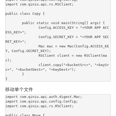
import com.qiniu.api.rs.RSClient;

public class Copy {

	public static void main(String[] args) {

		Config.ACCESS_KEY = "<YOUR APP ACC
ESS_KEY>";

		Config.SECRET_KEY = "<YOUR APP SEC
RET_KEY>";

		Mac mac = new Mac(Config.ACCESS_KE
Y, Config.SECRET_KEY);

		RSClient client = new RSClient(ma
c);

		client.copy("<bucketSrc>", "<keySr
c>", "<bucketDest>", "<keyDest>");

	}

移动单个文件
import com.qiniu.api.auth.digest.Mac;

import com.qiniu.api.config.Config;

import com.qiniu.api.rs.RSClient;

public class Move {
