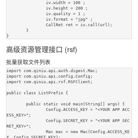
		iv.width = 100 ;

		iv.height = 200 ;

		iv.quality = 1 ;

		iv.format = "jpg" ;

		CallRet ret = iv.call(url);

	}

高级资源管理接口 (rsf)
批量获取文件列表
import com.qiniu.api.auth.digest.Mac;

import com.qiniu.api.config.Config;

import com.qiniu.api.rsf.RSFClient;

public class ListPrefix {

	public static void main(String[] args) {

		Config.ACCESS_KEY = "<YOUR APP ACC
ESS_KEY>";

		Config.SECRET_KEY = "<YOUR APP SEC
RET_KEY>";

		Mac mac = new Mac(Config.ACCESS_KE
Y, Config.SECRET_KEY);
