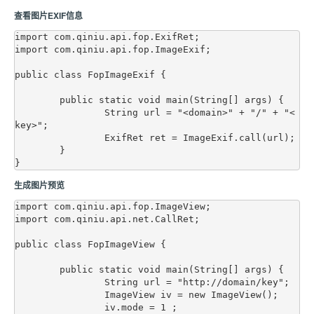
查看图片EXIF信息
import com.qiniu.api.fop.ExifRet;

import com.qiniu.api.fop.ImageExif;

public class FopImageExif {

	public static void main(String[] args) {

		String url = "<domain>" + "/" + "<
key>";

		ExifRet ret = ImageExif.call(url);

	}

生成图片预览
import com.qiniu.api.fop.ImageView;

import com.qiniu.api.net.CallRet;

public class FopImageView {

	public static void main(String[] args) {

		String url = "http://domain/key";

		ImageView iv = new ImageView();

		iv.mode = 1 ;
