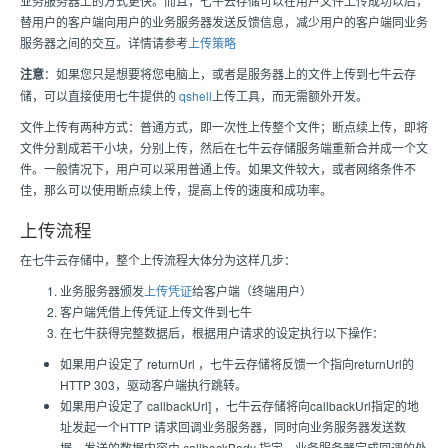
业务服务器上的方式更快。而且，七牛云存储可以在用户文件上传成功以后，
替用户的客户端向用户的业务服务器发送反馈信息，减少用户的客户端同业务
服务器之间的交互。详情请参考
上传策略
注意
：如果您只是想要将您电脑上，或者是服务器上的文件上传到七牛云存
储，可以直接使用七牛提供的
qshell
上传工具，而无需额外开发。
文件上传有两种方式：普通方式，即一次性上传整个文件；断点续上传，即将
文件分割成若干小块，分别上传，然后在七牛云存储服务端重新合并成一个文
件。一般情况下，用户可以采用普通上传。如果文件较大，或者网络条件不
佳，那么可以使用断点续上传，提高上传的速度和成功率。
上传流程
在七牛云存储中，整个上传流程大体分为这样几步：
业务服务器颁发
上传凭证
给客户端（终端用户）
客户端凭借上传凭证上传文件到七牛
在七牛获得完整数据后，根据用户请求的设定执行以下操作：
如果用户设定了 returnUrl ，七牛云存储将反馈一个指向returnUrl的
HTTP 303，驱动客户端执行跳转。
如果用户设定了 callbackUrl] ，七牛云存储将向callbackUrl指定的地
址发起一个HTTP 请求回调业务服务器，同时向业务服务器发送数
据。发送的数据内容由 callbackBody 指定。业务服务器完成回调的处