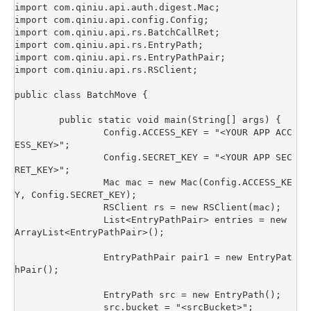
import com.qiniu.api.auth.digest.Mac;

import com.qiniu.api.config.Config;

import com.qiniu.api.rs.BatchCallRet;

import com.qiniu.api.rs.EntryPath;

import com.qiniu.api.rs.EntryPathPair;

import com.qiniu.api.rs.RSClient;

public class BatchMove {

	public static void main(String[] args) {

		Config.ACCESS_KEY = "<YOUR APP ACC
ESS_KEY>";

		Config.SECRET_KEY = "<YOUR APP SEC
RET_KEY>";

		Mac mac = new Mac(Config.ACCESS_KE
Y, Config.SECRET_KEY);

		RSClient rs = new RSClient(mac);

		List<EntryPathPair> entries = new 
ArrayList<EntryPathPair>();

		EntryPathPair pair1 = new EntryPat
hPair();

		EntryPath src = new EntryPath();

		src.bucket = "<srcBucket>";
