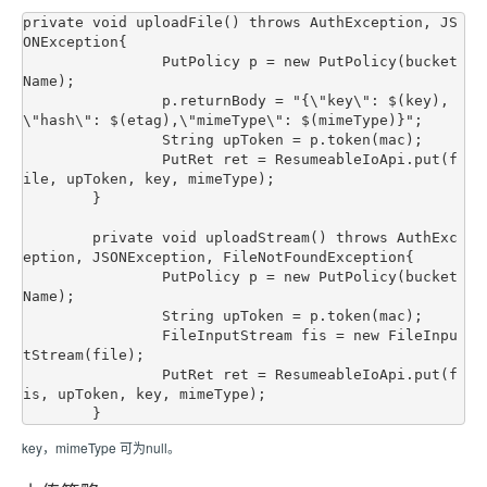
private void uploadFile() throws AuthException, JS
ONException{

		PutPolicy p = new PutPolicy(bucket
Name);

		p.returnBody = "{\"key\": $(key), 
\"hash\": $(etag),\"mimeType\": $(mimeType)}";

		String upToken = p.token(mac);

		PutRet ret = ResumeableIoApi.put(f
ile, upToken, key, mimeType);

	}

	private void uploadStream() throws AuthExc
eption, JSONException, FileNotFoundException{

		PutPolicy p = new PutPolicy(bucket
Name);

		String upToken = p.token(mac);

		FileInputStream fis = new FileInpu
tStream(file);

		PutRet ret = ResumeableIoApi.put(f
is, upToken, key, mimeType);

key，mimeType 可为null。