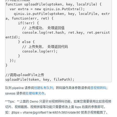
function uploadFile(uptoken, key, localFile) {

  var extra = new qiniu.io.PutExtra();

    qiniu.io.putFile(uptoken, key, localFile, extr
a, function(err, ret) {

      if(!err) {

        // 上传成功， 处理返回值

        console.log(ret.hash, ret.key, ret.persist
entId);       

      } else {

        // 上传失败， 处理返回代码

        console.log(err);

      }

  });

}

//调用uploadFile上传

队列 pipeline 请参阅
创建私有队列
；转码操作具体参数请参阅
音视频转码
；
saveas 请参阅
处理结果另存
。
**Tips：**上面的 Demo 只是针对视频转码功能，如果您需要使用比如音视频
切片、视频截图、视频拼接等功能只需要修改上面 fops 后面的参数即可，
如：
$fops = vframe/jpg/offset/1/w/480/h/360/rotate/90
就表示视频截图了。