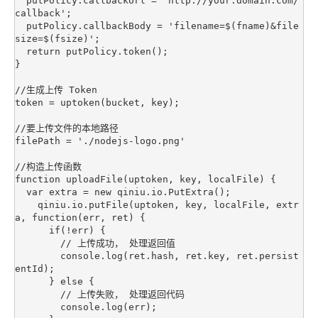
  putPolicy.callbackUrl = 'http://your.domain.com/
callback';

  putPolicy.callbackBody = 'filename=$(fname)&file
size=$(fsize)';

  return putPolicy.token();

}

//生成上传 Token

token = uptoken(bucket, key);

//要上传文件的本地路径

filePath = './nodejs-logo.png'

//构造上传函数

function uploadFile(uptoken, key, localFile) {

  var extra = new qiniu.io.PutExtra();

    qiniu.io.putFile(uptoken, key, localFile, extr
a, function(err, ret) {

      if(!err) {

        // 上传成功， 处理返回值

        console.log(ret.hash, ret.key, ret.persist
entId);       

      } else {

        // 上传失败， 处理返回代码

        console.log(err);
