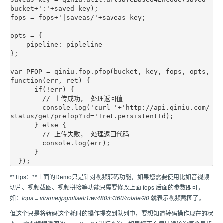
bucket+':'+saved_key);

fops = fops+'|saveas/'+saveas_key;

opts = {

    pipeline: pipleline

};

var PFOP = qiniu.fop.pfop(bucket, key, fops, opts, 
function(err, ret) {

      if(!err) {

        // 上传成功， 处理返回值

        console.log('curl '+'http://api.qiniu.com/
status/get/prefop?id='+ret.persistentId);       

      } else {

        // 上传失败， 处理返回代码

        console.log(err);

      }

**Tips：**上面的Demo只是针对视频转码功能，如果您需要使用比如音视频
切片、视频截图、视频拼接等功能只需要修改上面 fops 后面的参数即可，
如：
fops = vframe/jpg/offset/1/w/480/h/360/rotate/90
就表示视频截图了。
但这个只是将转码这个耗时的操作提交到队列中，要想知道转码操作现在的状