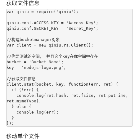
获取文件信息
var qiniu = require("qiniu");

qiniu.conf.ACCESS_KEY = 'Access_Key';

qiniu.conf.SECRET_KEY = 'Secret_Key';

//构建bucketmanager对象

var client = new qiniu.rs.Client();

//你要测试的空间， 并且这个key在你空间中存在

bucket = 'Bucket_Name';

key = 'nodejs-logo.png';

//获取文件信息

client.stat(bucket, key, function(err, ret) {

  if (!err) {

    console.log(ret.hash, ret.fsize, ret.putTime, 
ret.mimeType);

  } else {

    console.log(err);

  }

移动单个文件