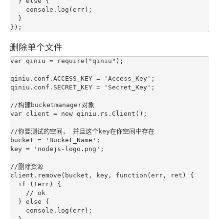
  } else {

    console.log(err);

  }

删除单个文件
var qiniu = require("qiniu");

qiniu.conf.ACCESS_KEY = 'Access_Key';

qiniu.conf.SECRET_KEY = 'Secret_Key';

//构建bucketmanager对象

var client = new qiniu.rs.Client();

//你要测试的空间， 并且这个key在你空间中存在

bucket = 'Bucket_Name';

key = 'nodejs-logo.png';

//删除资源

client.remove(bucket, key, function(err, ret) {

  if (!err) {

    // ok

  } else {

    console.log(err);
