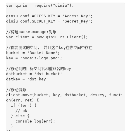
var qiniu = require("qiniu");

qiniu.conf.ACCESS_KEY = 'Access_Key';

qiniu.conf.SECRET_KEY = 'Secret_Key';

//构建bucketmanager对象

var client = new qiniu.rs.Client();

//你要测试的空间， 并且这个key在你空间中存在

bucket = 'Bucket_Name';

key = 'nodejs-logo.png';

//移动到的目标空间名和重命名的key

dstbucket = 'dst_bucket'

dstkey = 'dst_key'

//移动资源

client.move(bucket, key, dstbucket, deskey, functi
on(err, ret) {

  if (!err) {

    // ok

  } else {

    console.log(err);

  }
