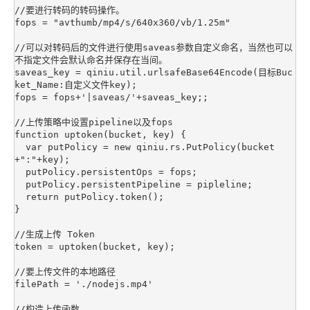
//要进行转码的转码操作。 

fops = "avthumb/mp4/s/640x360/vb/1.25m"

//可以对转码后的文件进行使用saveas参数自定义命名，当然也可以
不指定文件会默认命名并保存在当间。

saveas_key = qiniu.util.urlsafeBase64Encode(目标Buc
ket_Name:自定义文件key); 

fops = fops+'|saveas/'+saveas_key;;

//上传策略中设置pipeline以及fops

function uptoken(bucket, key) {

  var putPolicy = new qiniu.rs.PutPolicy(bucket
+":"+key);

  putPolicy.persistentOps = fops;

  putPolicy.persistentPipeline = pipleline;

  return putPolicy.token();

}

//生成上传 Token

token = uptoken(bucket, key);

//要上传文件的本地路径

filePath = './nodejs.mp4'

//构造上传函数
