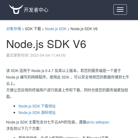
开发者中心
Toggle
navigation
对象存储
>
SDK 下载
>
Node.js SDK
>
Node.js SDK V6
Node.js SDK V6
最近更新时间: 2023-04-04 11:44:00
该 SDK 适用于 Node.js 0.4.7 及其以上版本，若您的服务端是一个基于
Node.js 编写的网络程序，使用此 SDK ，可以安全地将您的数据存储到七牛
云上。
方便让您应用的终端用户进行高速上传和下载，同时也使您的服务端更加轻
盈。
Node.js SDK 下载地址
Node.js SDK 源码地址
Node.js SDK 主要包含对七牛云API的包装，遵循
qiniu sdkspec
涉及到以下几个方面：
服务端操作，生成上传授权(uptoken)，私有bucket下载