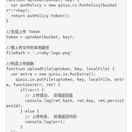
  var putPolicy = new qiniu.rs.PutPolicy(bucket
+":"+key);

  return putPolicy.token();

}

//生成上传 Token

token = uptoken(bucket, key);

//要上传文件的本地路径

filePath = './ruby-logo.png'

//构造上传函数

function uploadFile(uptoken, key, localFile) {

  var extra = new qiniu.io.PutExtra();

    qiniu.io.putFile(uptoken, key, localFile, extr
a, function(err, ret) {

      if(!err) {

        // 上传成功， 处理返回值

        console.log(ret.hash, ret.key, ret.persist
entId);       

      } else {

        // 上传失败， 处理返回代码

        console.log(err);

      }
