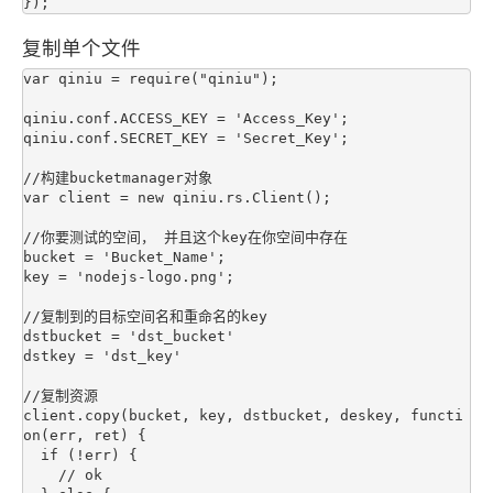
复制单个文件
var qiniu = require("qiniu");

qiniu.conf.ACCESS_KEY = 'Access_Key';

qiniu.conf.SECRET_KEY = 'Secret_Key';

//构建bucketmanager对象

var client = new qiniu.rs.Client();

//你要测试的空间， 并且这个key在你空间中存在

bucket = 'Bucket_Name';

key = 'nodejs-logo.png';

//复制到的目标空间名和重命名的key

dstbucket = 'dst_bucket'

dstkey = 'dst_key'

//复制资源

client.copy(bucket, key, dstbucket, deskey, functi
on(err, ret) {

  if (!err) {

    // ok
