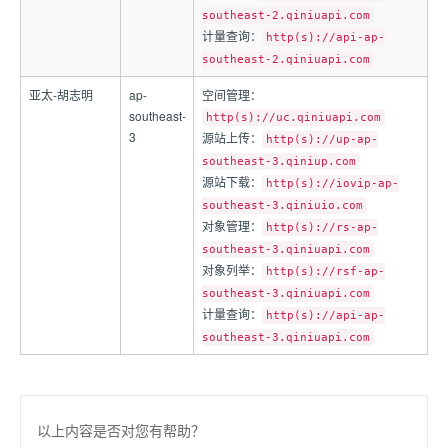
southeast-2.qiniuapi.com
计量查询：
http(s)://api-ap-
southeast-2.qiniuapi.com
亚太-胡志明
ap-
空间管理：
southeast-
http(s)://uc.qiniuapi.com
3
源站上传：
http(s)://up-ap-
southeast-3.qiniup.com
源站下载：
http(s)://iovip-ap-
southeast-3.qiniuio.com
对象管理：
http(s)://rs-ap-
southeast-3.qiniuapi.com
对象列举：
http(s)://rsf-ap-
southeast-3.qiniuapi.com
计量查询：
http(s)://api-ap-
southeast-3.qiniuapi.com
以上内容是否对您有帮助？