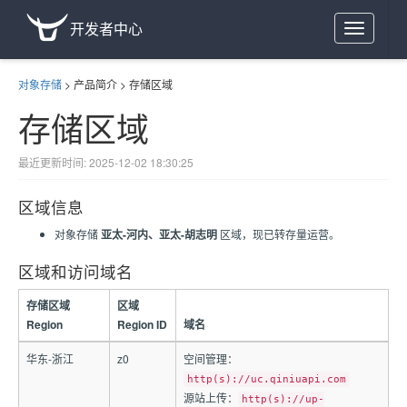
开发者中心
Toggle
navigation
对象存储
>
产品简介
>
存储区域
存储区域
最近更新时间: 2025-12-02 18:30:25
区域信息
对象存储
亚太-河内、亚太-胡志明
区域，现已转存量运营。
区域和访问域名
存储区域
区域
Region
Region ID
域名
华东-浙江
z0
空间管理：
http(s)://uc.qiniuapi.com
源站上传：
http(s)://up-