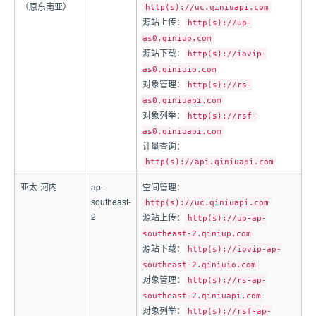
（原东南亚）
http(s)://uc.qiniuapi.com
源站上传：
http(s)://up-
as0.qiniup.com
源站下载：
http(s)://iovip-
as0.qiniuio.com
对象管理：
http(s)://rs-
as0.qiniuapi.com
对象列举：
http(s)://rsf-
as0.qiniuapi.com
计量查询：
http(s)://api.qiniuapi.com
亚太-河内
ap-
空间管理：
southeast-
http(s)://uc.qiniuapi.com
2
源站上传：
http(s)://up-ap-
southeast-2.qiniup.com
源站下载：
http(s)://iovip-ap-
southeast-2.qiniuio.com
对象管理：
http(s)://rs-ap-
southeast-2.qiniuapi.com
对象列举：
http(s)://rsf-ap-