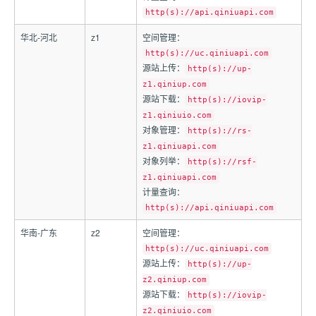
http(s)://api.qiniuapi.com
华北-河北
z1
空间管理：
http(s)://uc.qiniuapi.com
源站上传：
http(s)://up-
z1.qiniup.com
源站下载：
http(s)://iovip-
z1.qiniuio.com
对象管理：
http(s)://rs-
z1.qiniuapi.com
对象列举：
http(s)://rsf-
z1.qiniuapi.com
计量查询：
http(s)://api.qiniuapi.com
华南-广东
z2
空间管理：
http(s)://uc.qiniuapi.com
源站上传：
http(s)://up-
z2.qiniup.com
源站下载：
http(s)://iovip-
z2.qiniuio.com